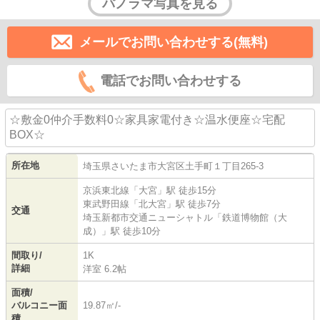
パノラマ写真を見る
メールでお問い合わせする(無料)
電話でお問い合わせする
☆敷金0仲介手数料0☆家具家電付き☆温水便座☆宅配
BOX☆
所在地
埼玉県
さいたま市大宮区
土手町
１丁目265-3
京浜東北線
「
大宮
」駅 徒歩15分
東武野田線
「
北大宮
」駅 徒歩7分
交通
埼玉新都市交通ニューシャトル
「
鉄道博物館（大
成）
」駅 徒歩10分
間取り/
1K
詳細
洋室 6.2帖
面積/
バルコニー面
19.87㎡/-
積