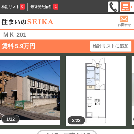
0
1
検討リスト
最近見た物件
お問合せ
ＭＫ 201
賃料
5.9
万円
検討リストに追加
1/22
2/22