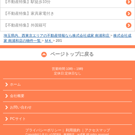
【不動産特集】駅徒歩10分
【不動産特集】家具家電付き
【不動産特集】外国籍可
埼玉県内、西東京エリアの不動産情報なら株式会社成家 南浦和店
>
株式会社成
家 南浦和店の物件一覧
>
ＭＫ
>
201
ページトップに戻る
営業時間:10時～19時
定休日:定休日なし
ホーム
会社概要
お問い合わせ
PCサイト
プライバシーポリシー
利用規約
｜アクセスマップ
｜
Copyright(c) 住まいのSEIKA 南浦和店 ㈱成家 All rights reserved.