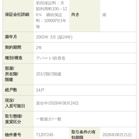
初回保証料：月
額利用料100～12
保証会社詳細
向き
0％ 継続保証
南
料：10000円/1年
毎
築年月
2002年 3月 (築24年)
契約期間
2年
種別/構造
アパート/鉄骨造
部屋/
所在階/
201/2階/2階建
階建
総戸数
14戸
現況/
居住中/2026年08月24日
入居可能日
取引態様/
一般媒介/一般
賃貸区分
取引条件の有
物件番号
71207245
2026年08月21日
効期限