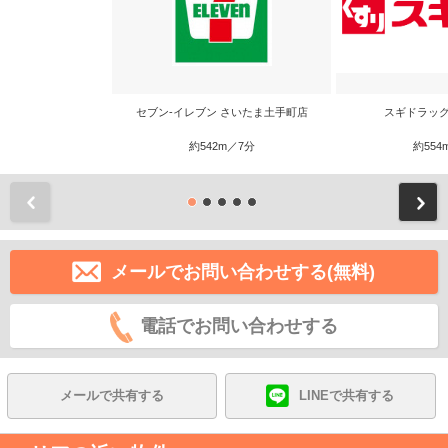
セブン-イレブン さいたま土手町店
スギドラッグ
約542m／7分
約554
前
メールでお問い合わせする(無料)
電話でお問い合わせする
メールで共有する
LINEで共有する