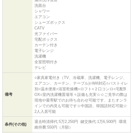
洗面台
シャワー
エアコン
シューズボックス
CATV
光ファイバー
宅配ボックス
カーテン付き
電子レンジ
洗濯機
全室照明付き
テレビ
○家具家電付き（TV、冷蔵庫、洗濯機、電子レンジ、
エアコン、カーテン、テーブル)○Wifi対応○バストイレ
別○温水便座○浴室乾燥機○ロフト○２口コンロ○宅配B
備考
OX○室内洗濯機置場等々設備も充実☆☆ご見学の際は
現地や最寄駅でのお待ち合わせ可能です、またオンラ
インでの内見も可能です☆中国語、韓国語対応可能☆
2人入居可能
退去時清掃代:5万2,250円 鍵交換代:1万6,500円 環境
条件(その他)
維持費:550円（月額）