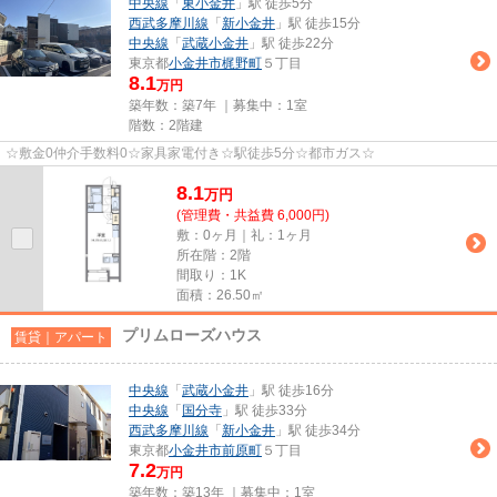
中央線
「
東小金井
」駅 徒歩5分
西武多摩川線
「
新小金井
」駅 徒歩15分
中央線
「
武蔵小金井
」駅 徒歩22分
東京都
小金井市
梶野町
５丁目
8.1
万円
築年数：築7年 ｜募集中：
1室
階数：2階建
☆敷金0仲介手数料0☆家具家電付き☆駅徒歩5分☆都市ガス☆
8.1
万
円
(管理費・共益費 6,000円)
敷：0ヶ月｜礼：1ヶ月
所在階：2階
間取り：1K
面積：26.50㎡
プリムローズハウス
賃貸｜アパート
中央線
「
武蔵小金井
」駅 徒歩16分
中央線
「
国分寺
」駅 徒歩33分
西武多摩川線
「
新小金井
」駅 徒歩34分
東京都
小金井市
前原町
５丁目
7.2
万円
築年数：築13年 ｜募集中：
1室