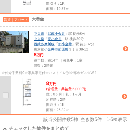
間取り：1K
面積：19.87㎡
六番館
賃貸｜アパート
中央線
「
武蔵小金井
」駅 徒歩8分
中央線
「
東小金井
」駅 徒歩30分
西武多摩川線
「
新小金井
」駅 徒歩32分
東京都
小金井市
前原町
３丁目38-12
8
万円
築年数：築14年 ｜募集中：
1室
階数：2階建
☆仲介手数料0☆家具家電付☆バストイレ別☆都市ガス☆Wifi
8
万
円
(管理費・共益費 6,000円)
敷：0ヶ月｜礼：1ヶ月
所在階：2階
間取り：1K
面積：25.32㎡
該当公開件数
5
棟 空き数
5
件
1-5
棟表示
チェックした物件をまとめて