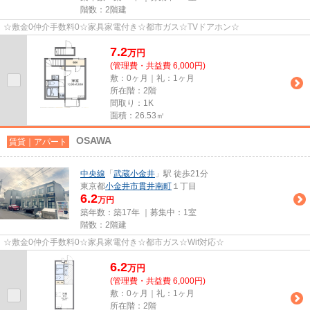
階数：2階建
☆敷金0仲介手数料0☆家具家電付き☆都市ガス☆TVドアホン☆
7.2
万
円
(管理費・共益費 6,000円)
敷：0ヶ月｜礼：1ヶ月
所在階：2階
間取り：1K
面積：26.53㎡
OSAWA
賃貸｜アパート
中央線
「
武蔵小金井
」駅 徒歩21分
東京都
小金井市
貫井南町
１丁目
6.2
万円
築年数：築17年 ｜募集中：
1室
階数：2階建
☆敷金0仲介手数料0☆家具家電付き☆都市ガス☆Wif対応☆
6.2
万
円
(管理費・共益費 6,000円)
敷：0ヶ月｜礼：1ヶ月
所在階：2階