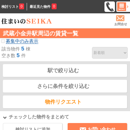
0
0
検討リスト
最近見た物件
お問合せ
武蔵小金井駅周辺の賃貸一覧
募集中のみ表示
5
該当物件
棟
5
空き数
件
駅で絞り込む
さらに条件を絞り込む
物件リクエスト
チェックした物件をまとめて
検討リストに追加
お問い合わせ