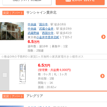
サンシャイン貫井北
賃貸｜アパート
中央線
「
国分寺
」駅 徒歩18分
中央線
「
武蔵小金井
」駅 徒歩19分
武蔵野線
「
西国分寺
」駅 徒歩41分
東京都
小金井市
貫井北町
１丁目5-2
6.5
万円
築年数：築16年 ｜募集中：
1室
階数：2階建
☆敷金0仲介手数料0☆家賃1ヶ月無料☆家具家電付き☆都市ガス
6.5
万
円
(管理費・共益費 6,000円)
敷：0ヶ月｜礼：1ヶ月
所在階：1階
間取り：1K
面積：20.82㎡
アレグリア
賃貸｜アパート