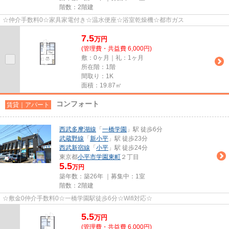
階数：2階建
☆仲介手数料0☆家具家電付き☆温水便座☆浴室乾燥機☆都市ガス
7.5
万
円
(管理費・共益費 6,000円)
敷：0ヶ月｜礼：1ヶ月
所在階：1階
間取り：1K
面積：19.87㎡
コンフォート
賃貸｜アパート
西武多摩湖線
「
一橋学園
」駅 徒歩6分
武蔵野線
「
新小平
」駅 徒歩23分
西武新宿線
「
小平
」駅 徒歩24分
東京都
小平市
学園東町
２丁目
5.5
万円
築年数：築26年 ｜募集中：
1室
階数：2階建
☆敷金0仲介手数料0☆一橋学園駅徒歩6分☆Wifi対応☆
5.5
万
円
(管理費・共益費 6,000円)