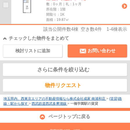
敷：0ヶ月｜礼：1ヶ月
所在階：1階
間取り：1K
面積：19.87㎡
該当公開件数
4
棟 空き数
4
件
1-4
棟表示
チェックした物件をまとめて
検討リストに追加
お問い合わせ
さらに条件を絞り込む
物件リクエスト
埼玉県内、西東京エリアの不動産情報なら株式会社成家 南浦和店
>
(賃貸)路
線・駅から探す
>
西武鉄道西武多摩湖線
>
一橋学園駅の賃貸
ページトップに戻る