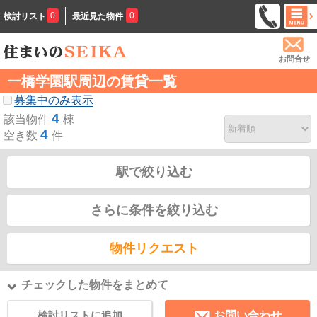
0
0
検討リスト
最近見た物件
お問合せ
一橋学園駅周辺の賃貸一覧
募集中のみ表示
4
該当物件
棟
4
空き数
件
駅で絞り込む
さらに条件を絞り込む
物件リクエスト
チェックした物件をまとめて
検討リストに追加
お問い合わせ