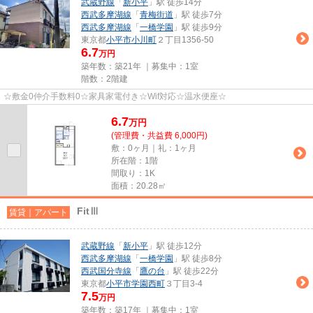
武蔵野線
「
新小平
」駅 徒歩14分
西武多摩湖線
「
青梅街道
」駅 徒歩7分
西武多摩湖線
「
一橋学園
」駅 徒歩9分
東京都
小平市
小川町
２丁目1356-50
6.7
万円
築年数：築21年 ｜募集中：
1室
階数：2階建
☆敷金0仲介手数料0☆家具家電付き☆Wif対応☆温水便座☆
6.7
万
円
(管理費・共益費 6,000円)
敷：0ヶ月｜礼：1ヶ月
所在階：1階
間取り：1K
面積：20.28㎡
FitⅢ
賃貸｜アパート
武蔵野線
「
新小平
」駅 徒歩12分
西武多摩湖線
「
一橋学園
」駅 徒歩8分
西武国分寺線
「
鷹の台
」駅 徒歩22分
東京都
小平市
学園西町
３丁目3-4
7.5
万円
築年数：築17年 ｜募集中：
1室