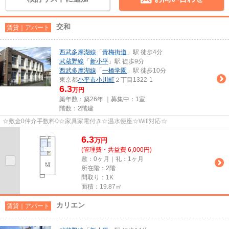
交和
賃貸｜アパート
西武多摩湖線
「
青梅街道
」駅 徒歩4分
武蔵野線
「
新小平
」駅 徒歩9分
西武多摩湖線
「
一橋学園
」駅 徒歩10分
東京都
小平市
小川町
２丁目1322-1
6.3
万円
築年数：築26年 ｜募集中：
1室
階数：2階建
☆敷金0仲介手数料0☆家具家電付き☆温水便座☆Wifi対応☆
6.3
万
円
(管理費・共益費 6,000円)
敷：0ヶ月｜礼：1ヶ月
所在階：2階
間取り：1K
面積：19.87㎡
カリエン
賃貸｜アパート