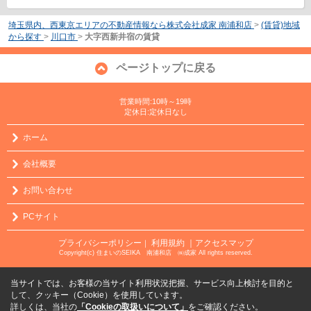
埼玉県内、西東京エリアの不動産情報なら株式会社成家 南浦和店
>
(賃貸)地域
から探す
>
川口市
>
大字西新井宿の賃貸
ページトップに戻る
営業時間:10時～19時
定休日:定休日なし
ホーム
会社概要
お問い合わせ
PCサイト
プライバシーポリシー
利用規約
｜アクセスマップ
｜
Copyright(c) 住まいのSEIKA 南浦和店 ㈱成家 All rights reserved.
当サイトでは、お客様の当サイト利用状況把握、サービス向上検討を目的と
して、クッキー（Cookie）を使用しています。
詳しくは、当社の
「Cookieの取扱いについて」
をご確認ください。