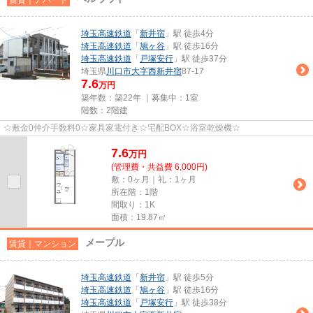
埼玉高速鉄道
「
新井宿
」駅 徒歩4分
埼玉高速鉄道
「
鳩ヶ谷
」駅 徒歩16分
埼玉高速鉄道
「
戸塚安行
」駅 徒歩37分
埼玉県
川口市
大字西新井宿
87-17
7.6
万円
築年数：築22年 ｜募集中：
1室
階数：2階建
☆敷金0仲介手数料0☆家具家電付き☆宅配BOX☆浴室乾燥機☆
7.6
万
円
(管理費・共益費 6,000円)
敷：0ヶ月｜礼：1ヶ月
所在階：1階
間取り：1K
面積：19.87㎡
メープル
賃貸｜マンション
埼玉高速鉄道
「
新井宿
」駅 徒歩5分
埼玉高速鉄道
「
鳩ヶ谷
」駅 徒歩16分
埼玉高速鉄道
「
戸塚安行
」駅 徒歩38分