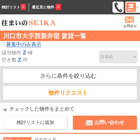
0
0
検討リスト
最近見た物件
お問合せ
川口市大字西新井宿 賃貸一覧
募集中のみ表示
2
該当物件
棟
2
空き数
件
さらに条件を絞り込む
物件リクエスト
チェックした物件をまとめて
検討リストに追加
お問い合わせ
ベルウッド
賃貸｜アパート