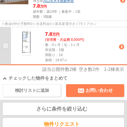
埼玉県
川口市
大字西新井宿
7.8
万円
築年数：築19年 ｜募集中：
1室
階数：3階建
☆敷金0仲介手数料0☆水道料金0☆家具家電付き☆TVドアホン
7.8
万
円
(管理費・共益費 8,000円)
敷：0ヶ月｜礼：1ヶ月
所在階：1階
間取り：1K
面積：19.87㎡
該当公開件数
2
棟 空き数
2
件
1-2
棟表示
チェックした物件をまとめて
検討リストに追加
お問い合わせ
さらに条件を絞り込む
物件リクエスト