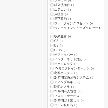
シャワー
(-)
独立洗面台
(-)
エアコン
(-)
床暖房
(-)
床下収納
(-)
ウォークインクロゼット
(-)
ウォークインシューズクロゼット
(-)
収納豊富
(-)
CS
(-)
BS
(-)
CATV
(-)
光ファイバー
(-)
インターネット対応
(-)
オートロック
(-)
TVモニタ付インターホン
(-)
宅配ボックス
(-)
24時間緊急通報システム
(-)
ディンプルキー
(-)
防犯カメラ
(-)
24時間有人管理
(-)
フロントサービス
(-)
24時間ゴミ出し可
(-)
住戸内覧可能
(-)