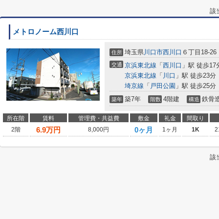
該
メトロノーム西川口
埼玉県
川口市
西川口
６丁目18-26
住所
交通
京浜東北線
「
西川口
」駅 徒歩17
京浜東北線
「
川口
」駅 徒歩23分
埼京線
「
戸田公園
」駅 徒歩25分
築7年
4階建
鉄骨
築年
階数
構造
所在階
賃料
管理費・共益費
敷金
礼金
間取り
6.9
万円
0ヶ月
2階
8,000円
1ヶ月
1K
2
該