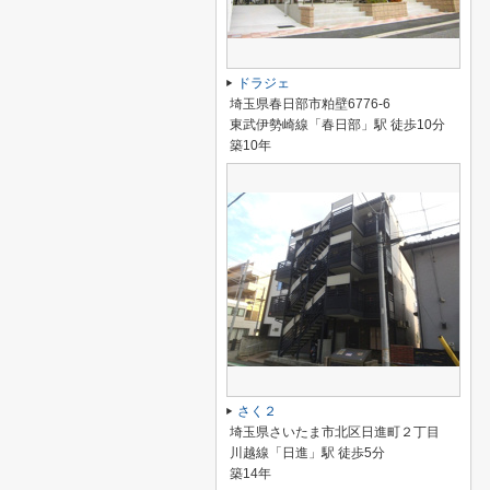
ドラジェ
埼玉県春日部市粕壁6776-6
東武伊勢崎線「春日部」駅 徒歩10分
築10年
さく２
埼玉県さいたま市北区日進町２丁目
川越線「日進」駅 徒歩5分
築14年