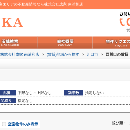
京エリアの不動産情報なら株式会社成家 南浦和店
営
株式会社成家 南浦和店
>
(賃貸)地域から探す
>
川口市
>
西川口の賃貸
面積
下限なし～上限なし
築年数
指定しない
間取り
指定なし
並び順：
空室物件のみ表示