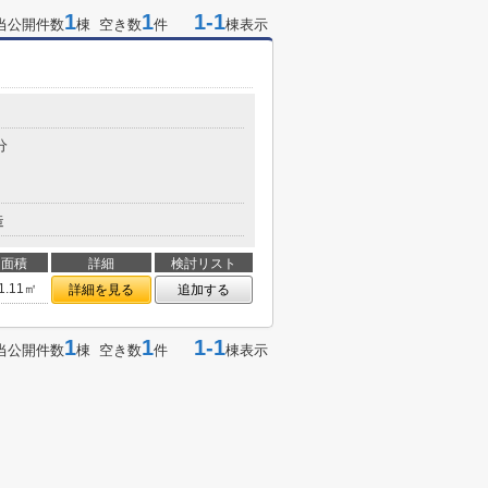
1
1
1-1
当公開件数
棟 空き数
件
棟表示
分
造
面積
詳細
検討リスト
1.11㎡
詳細を見る
追加する
1
1
1-1
当公開件数
棟 空き数
件
棟表示