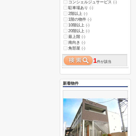
コンシェルジュサービス
(-)
駐車場あり
(-)
2階以上
(-)
1階の物件
(-)
10階以上
(-)
20階以上
(-)
最上階
(-)
南向き
(-)
角部屋
(-)
1
件が該当
新着物件