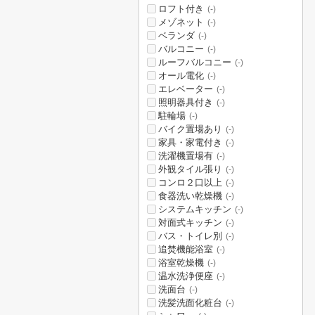
ロフト付き
(-)
メゾネット
(-)
ベランダ
(-)
バルコニー
(-)
ルーフバルコニー
(-)
オール電化
(-)
エレベーター
(-)
照明器具付き
(-)
駐輪場
(-)
バイク置場あり
(-)
家具・家電付き
(-)
洗濯機置場有
(-)
外観タイル張り
(-)
コンロ２口以上
(-)
食器洗い乾燥機
(-)
システムキッチン
(-)
対面式キッチン
(-)
バス・トイレ別
(-)
追焚機能浴室
(-)
浴室乾燥機
(-)
温水洗浄便座
(-)
洗面台
(-)
洗髪洗面化粧台
(-)