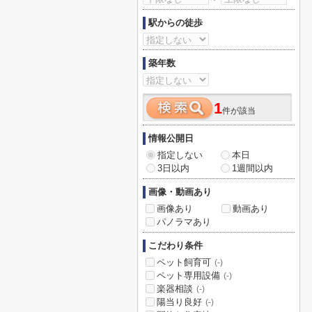
駅からの徒歩
築年数
1
件が該当
情報公開日
指定しない
本日
3日以内
1週間以内
画像・動画あり
画像あり
動画あり
パノラマあり
こだわり条件
ペット飼育可
(-)
ペット専用設備
(-)
楽器相談
(-)
陽当り良好
(-)