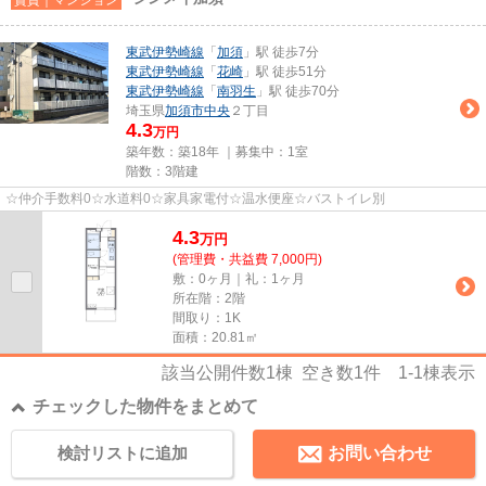
東武伊勢崎線
「
加須
」駅 徒歩7分
東武伊勢崎線
「
花崎
」駅 徒歩51分
東武伊勢崎線
「
南羽生
」駅 徒歩70分
埼玉県
加須市
中央
２丁目
4.3
万円
築年数：築18年 ｜募集中：
1室
階数：3階建
☆仲介手数料0☆水道料0☆家具家電付☆温水便座☆バストイレ別
4.3
万
円
(管理費・共益費 7,000円)
敷：0ヶ月｜礼：1ヶ月
所在階：2階
間取り：1K
面積：20.81㎡
該当公開件数
1
棟 空き数
1
件
1-1
棟表示
チェックした物件をまとめて
検討リストに追加
お問い合わせ