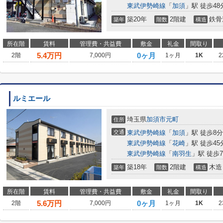
東武伊勢崎線
「
加須
」駅 徒歩48
築20年
2階建
鉄骨
築年
階数
構造
所在階
賃料
管理費・共益費
敷金
礼金
間取り
5.4
万円
0ヶ月
2階
7,000円
1ヶ月
1K
2
ルミエール
埼玉県
加須市
元町
住所
交通
東武伊勢崎線
「
加須
」駅 徒歩8分
東武伊勢崎線
「
花崎
」駅 徒歩45
東武伊勢崎線
「
南羽生
」駅 徒歩7
築18年
2階建
木造
築年
階数
構造
所在階
賃料
管理費・共益費
敷金
礼金
間取り
5.6
万円
0ヶ月
2階
7,000円
1ヶ月
1K
2