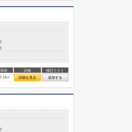
分
分
面積
詳細
検討リスト
3.18㎡
詳細を見る
追加する
分