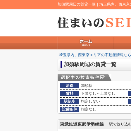
加須駅周辺の賃貸一覧｜埼玉県内、西東京
埼玉県内、西東京エリアの不動産情報なら
加須駅周辺の賃貸一覧
沿線
加須駅
賃料
下限なし～上限なし
駅徒歩
指定しない
設備条件
指定なし
東武鉄道東武伊勢崎線
駅で絞り込