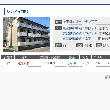
シンメイ加須
埼玉県
加須市
中央
２丁目
住所
交通
東武伊勢崎線
「
加須
」駅 徒歩7分
東武伊勢崎線
「
花崎
」駅 徒歩51
東武伊勢崎線
「
南羽生
」駅 徒歩7
築18年
3階建
鉄骨
築年
階数
構造
所在階
賃料
管理費・共益費
敷金
礼金
間取り
4.3
万円
0ヶ月
2階
7,000円
1ヶ月
1K
2
該