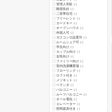
管理人常駐
(-)
眺望良好
(-)
二世帯住宅
(-)
フリーレント
(-)
カードキー
(-)
オープンハウス
(-)
外国人可
(-)
ガスコンロ設置可
(-)
ルームシェア可
(-)
学生向け
(-)
カップル向け
(-)
女性向け
(-)
ファミリー向け
(-)
室内洗濯機置場
(-)
フローリング
(-)
ロフト付き
(-)
メゾネット
(-)
ベランダ
(-)
バルコニー
(-)
ルーフバルコニー
(-)
オール電化
(-)
エレベーター
(-)
照明器具付き
(-)