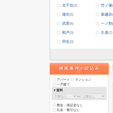
北千住
竹ノ塚
(1)
蒲生
新越谷
(5)
武里
一ノ割
(4)
和戸
久喜
(3)
(7)
羽生
(3)
アパート
マンション
一戸建て
▼賃料
～
敷金・保証金なし
礼金・敷引なし