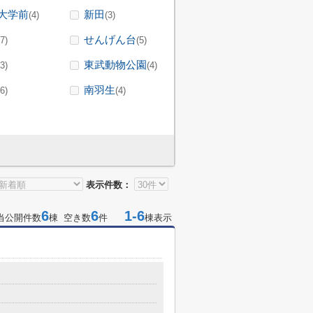
大学前
新田
(4)
(3)
せんげん台
(7)
(5)
東武動物公園
(3)
(4)
南羽生
(6)
(4)
表示件数：
6
6
1-6
当公開件数
棟 空き数
件
棟表示