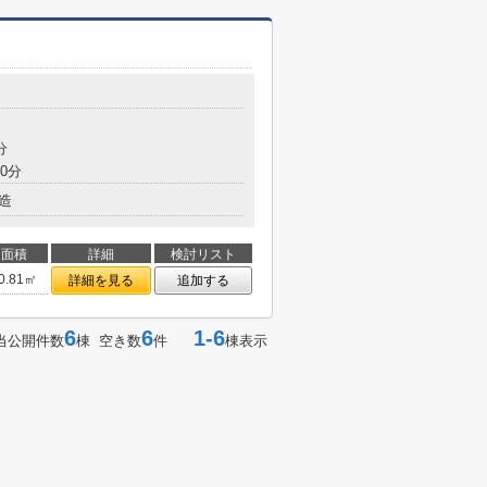
分
0分
造
面積
詳細
検討リスト
0.81㎡
詳細を見る
追加する
6
6
1-6
当公開件数
棟 空き数
件
棟表示