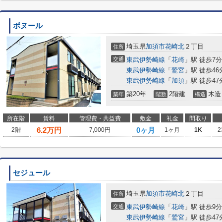
ボヌール
埼玉県
加須市
花崎北
２丁目
住所
交通
東武伊勢崎線
「
花崎
」駅 徒歩7分
東武伊勢崎線
「
鷲宮
」駅 徒歩46
東武伊勢崎線
「
加須
」駅 徒歩47
築20年
2階建
木造
築年
階数
構造
所在階
賃料
管理費・共益費
敷金
礼金
間取り
6.2
万円
0ヶ月
2階
7,000円
1ヶ月
1K
2
セジュール
埼玉県
加須市
花崎北
２丁目
住所
交通
東武伊勢崎線
「
花崎
」駅 徒歩9分
東武伊勢崎線
「
鷲宮
」駅 徒歩47