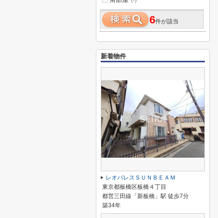
(-)
6
件が該当
新着物件
レオパレスＳＵＮＢＥＡＭ
東京都板橋区板橋４丁目
都営三田線「新板橋」駅 徒歩7分
築34年