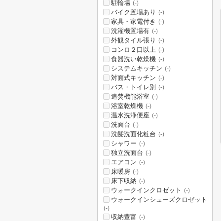
駐輪場
(-)
バイク置場あり
(-)
家具・家電付き
(-)
洗濯機置場有
(-)
外観タイル張り
(-)
コンロ２口以上
(-)
食器洗い乾燥機
(-)
システムキッチン
(-)
対面式キッチン
(-)
バス・トイレ別
(-)
追焚機能浴室
(-)
浴室乾燥機
(-)
温水洗浄便座
(-)
洗面台
(-)
洗髪洗面化粧台
(-)
シャワー
(-)
独立洗面台
(-)
エアコン
(-)
床暖房
(-)
床下収納
(-)
ウォークインクロゼット
(-)
ウォークインシューズクロゼット
(-)
収納豊富
(-)