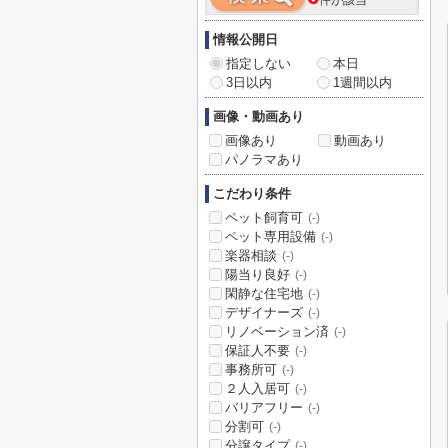
件が該当
情報公開日
指定しない
本日
3日以内
1週間以内
画像・動画あり
画像あり
動画あり
パノラマあり
こだわり条件
ペット飼育可
(-)
ペット専用設備
(-)
楽器相談
(-)
陽当り良好
(-)
閑静な住宅地
(-)
デザイナーズ
(-)
リノベーション済
(-)
保証人不要
(-)
事務所可
(-)
２人入居可
(-)
バリアフリー
(-)
分割可
(-)
分譲タイプ
(-)