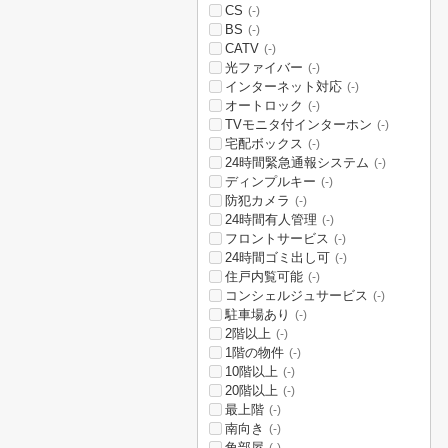
CS
(-)
BS
(-)
CATV
(-)
光ファイバー
(-)
インターネット対応
(-)
オートロック
(-)
TVモニタ付インターホン
(-)
宅配ボックス
(-)
24時間緊急通報システム
(-)
ディンプルキー
(-)
防犯カメラ
(-)
24時間有人管理
(-)
フロントサービス
(-)
24時間ゴミ出し可
(-)
住戸内覧可能
(-)
コンシェルジュサービス
(-)
駐車場あり
(-)
2階以上
(-)
1階の物件
(-)
10階以上
(-)
20階以上
(-)
最上階
(-)
南向き
(-)
角部屋