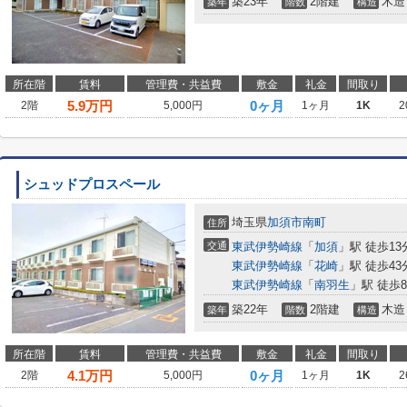
築23年
2階建
木造
築年
階数
構造
所在階
賃料
管理費・共益費
敷金
礼金
間取り
5.9
万円
0ヶ月
2階
5,000円
1ヶ月
1K
2
シュッドプロスペール
埼玉県
加須市
南町
住所
交通
東武伊勢崎線
「
加須
」駅 徒歩13
東武伊勢崎線
「
花崎
」駅 徒歩43
東武伊勢崎線
「
南羽生
」駅 徒歩8
築22年
2階建
木造
築年
階数
構造
所在階
賃料
管理費・共益費
敷金
礼金
間取り
4.1
万円
0ヶ月
2階
5,000円
1ヶ月
1K
2