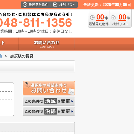
最終更新：2026年08月06日
00
00
件
件
最近見た物件
検討リスト
業時間：10時～19時
定休日：定休日なし
線
>
加須駅の賃貸