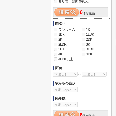
共益費・管理費込み
6
件が該当
間取り
ワンルーム
1K
1DK
1LDK
2K
2DK
2LDK
3K
3DK
3LDK
4K
4DK
4LDK以上
面積
～
駅からの徒歩
築年数
6