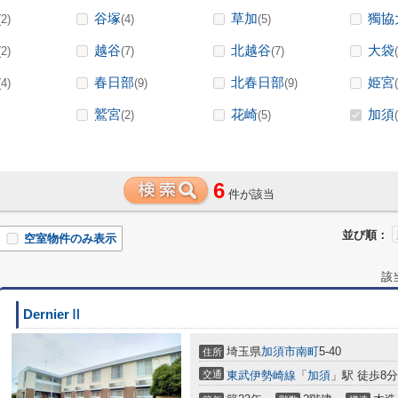
谷塚
草加
獨協
(2)
(4)
(5)
越谷
北越谷
大袋
(2)
(7)
(7)
春日部
北春日部
姫宮
(4)
(9)
(9)
鷲宮
花崎
加須
(2)
(5)
6
件が該当
並び順：
空室物件のみ表示
該
DernierⅡ
埼玉県
加須市
南町
5-40
住所
交通
東武伊勢崎線
「
加須
」駅 徒歩8分