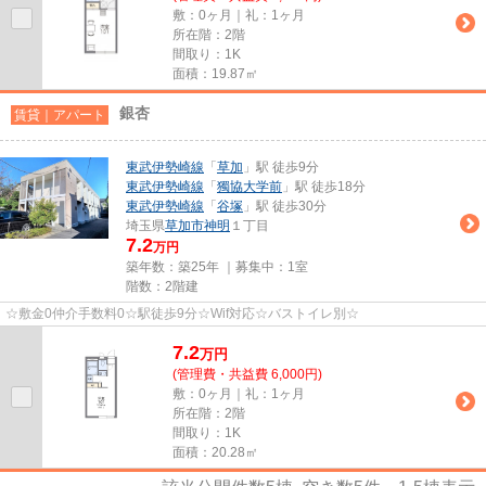
敷：0ヶ月｜礼：1ヶ月
所在階：2階
間取り：1K
面積：19.87㎡
銀杏
賃貸｜アパート
東武伊勢崎線
「
草加
」駅 徒歩9分
東武伊勢崎線
「
獨協大学前
」駅 徒歩18分
東武伊勢崎線
「
谷塚
」駅 徒歩30分
埼玉県
草加市
神明
１丁目
7.2
万円
築年数：築25年 ｜募集中：
1室
階数：2階建
☆敷金0仲介手数料0☆駅徒歩9分☆Wif対応☆バストイレ別☆
7.2
万
円
(管理費・共益費 6,000円)
敷：0ヶ月｜礼：1ヶ月
所在階：2階
間取り：1K
面積：20.28㎡