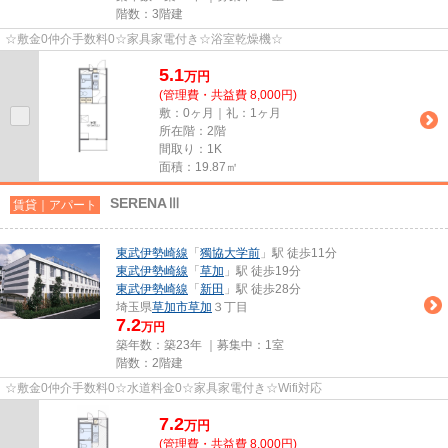
階数：3階建
☆敷金0仲介手数料0☆家具家電付き☆浴室乾燥機☆
5.1
万
円
(管理費・共益費 8,000円)
敷：0ヶ月｜礼：1ヶ月
所在階：2階
間取り：1K
面積：19.87㎡
SERENAⅢ
賃貸｜アパート
東武伊勢崎線
「
獨協大学前
」駅 徒歩11分
東武伊勢崎線
「
草加
」駅 徒歩19分
東武伊勢崎線
「
新田
」駅 徒歩28分
埼玉県
草加市
草加
３丁目
7.2
万円
築年数：築23年 ｜募集中：
1室
階数：2階建
☆敷金0仲介手数料0☆水道料金0☆家具家電付き☆Wifi対応
7.2
万
円
(管理費・共益費 8,000円)