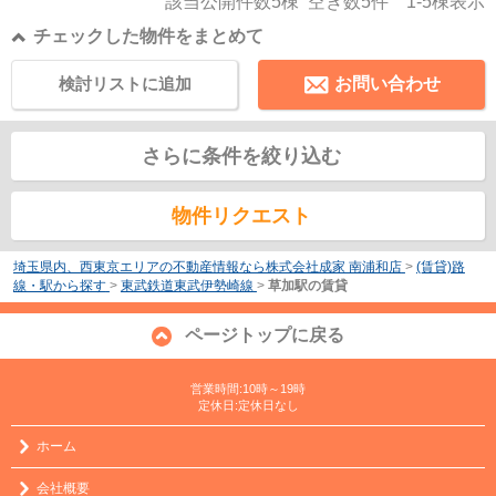
該当公開件数
5
棟 空き数
5
件
1-5
棟表示
チェックした物件をまとめて
検討リストに追加
お問い合わせ
さらに条件を絞り込む
物件リクエスト
埼玉県内、西東京エリアの不動産情報なら株式会社成家 南浦和店
>
(賃貸)路
線・駅から探す
>
東武鉄道東武伊勢崎線
>
草加駅の賃貸
ページトップに戻る
営業時間:10時～19時
定休日:定休日なし
ホーム
会社概要