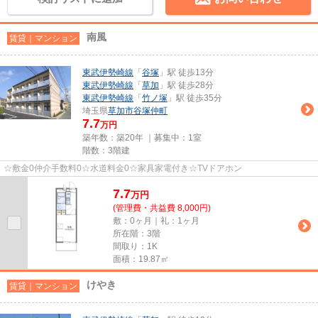
南風
賃貸｜マンション
東武伊勢崎線
「
谷塚
」駅 徒歩13分
東武伊勢崎線
「
草加
」駅 徒歩28分
東武伊勢崎線
「
竹ノ塚
」駅 徒歩35分
埼玉県
草加市
谷塚仲町
7.7
万円
築年数：築20年 ｜募集中：
1室
階数：3階建
☆敷金0仲介手数料0☆水道料金0☆家具家電付き☆TVドアホン
7.7
万
円
(管理費・共益費 8,000円)
敷：0ヶ月｜礼：1ヶ月
所在階：3階
間取り：1K
面積：19.87㎡
けやき
賃貸｜マンション