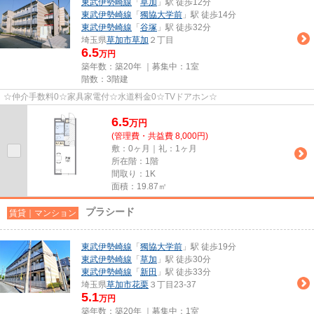
東武伊勢崎線
「
草加
」駅 徒歩12分
東武伊勢崎線
「
獨協大学前
」駅 徒歩14分
東武伊勢崎線
「
谷塚
」駅 徒歩32分
埼玉県
草加市
草加
２丁目
6.5
万円
築年数：築20年 ｜募集中：
1室
階数：3階建
☆仲介手数料0☆家具家電付☆水道料金0☆TVドアホン☆
6.5
万
円
(管理費・共益費 8,000円)
敷：0ヶ月｜礼：1ヶ月
所在階：1階
間取り：1K
面積：19.87㎡
プラシード
賃貸｜マンション
東武伊勢崎線
「
獨協大学前
」駅 徒歩19分
東武伊勢崎線
「
草加
」駅 徒歩30分
東武伊勢崎線
「
新田
」駅 徒歩33分
埼玉県
草加市
花栗
３丁目23-37
5.1
万円
築年数：築20年 ｜募集中：
1室