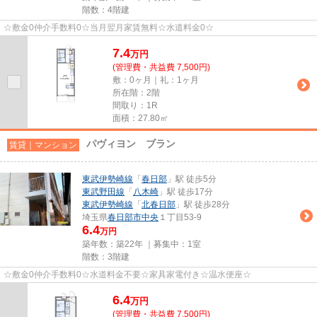
階数：4階建
☆敷金0仲介手数料0☆当月翌月家賃無料☆水道料金0☆
7.4
万
円
(管理費・共益費 7,500円)
敷：0ヶ月｜礼：1ヶ月
所在階：2階
間取り：1R
面積：27.80㎡
パヴィヨン ブラン
賃貸｜マンション
東武伊勢崎線
「
春日部
」駅 徒歩5分
東武野田線
「
八木崎
」駅 徒歩17分
東武伊勢崎線
「
北春日部
」駅 徒歩28分
埼玉県
春日部市
中央
１丁目53-9
6.4
万円
築年数：築22年 ｜募集中：
1室
階数：3階建
☆敷金0仲介手数料0☆水道料金不要☆家具家電付き☆温水便座☆
6.4
万
円
(管理費・共益費 7,500円)