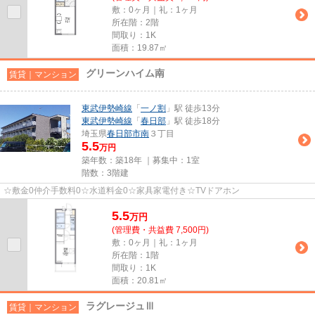
敷：0ヶ月｜礼：1ヶ月
所在階：2階
間取り：1K
面積：19.87㎡
グリーンハイム南
賃貸｜マンション
東武伊勢崎線
「
一ノ割
」駅 徒歩13分
東武伊勢崎線
「
春日部
」駅 徒歩18分
埼玉県
春日部市
南
３丁目
5.5
万円
築年数：築18年 ｜募集中：
1室
階数：3階建
☆敷金0仲介手数料0☆水道料金0☆家具家電付き☆TVドアホン
5.5
万
円
(管理費・共益費 7,500円)
敷：0ヶ月｜礼：1ヶ月
所在階：1階
間取り：1K
面積：20.81㎡
ラグレージュⅢ
賃貸｜マンション