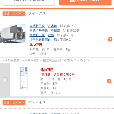
フィークス
賃貸｜アパート
東武野田線
「
八木崎
」駅 徒歩15分
東武伊勢崎線
「
春日部
」駅 徒歩20分
東武野田線
「
豊春
」駅 徒歩29分
埼玉県
春日部市
谷原
１丁目9-24
6.5
万円
築年数：築6年 ｜募集中：
1室
階数：2階建
☆仲介手数料0☆家具家電付☆独立洗面台付☆都市ガス☆TVホン
6.5
万
円
(管理費・共益費 5,500円)
敷：0ヶ月｜礼：1ヶ月
所在階：1階
間取り：1K
面積：25.17㎡
エスアイユ
賃貸｜アパート