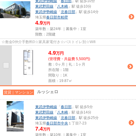
東武伊勢崎線
「
春日部
」駅 徒歩10分
東武野田線
「
八木崎
」駅 徒歩10分
東武伊勢崎線
「
北春日部
」駅 徒歩14分
埼玉県
春日部市
粕壁
4.9
万円
築年数：築24年 ｜募集中：
1室
階数：2階建
☆敷金0仲介手数料0☆家具家電付き☆バストイレ別☆Wifi
4.9
万
円
(管理費・共益費 5,500円)
敷：0ヶ月｜礼：1ヶ月
所在階：1階
間取り：1K
面積：19.87㎡
ルッシェロ
賃貸｜マンション
東武伊勢崎線
「
春日部
」駅 徒歩5分
東武野田線
「
八木崎
」駅 徒歩14分
東武伊勢崎線
「
北春日部
」駅 徒歩25分
埼玉県
春日部市
中央
１丁目7-23
7.4
万円
築年数：築10年 ｜募集中：
1室