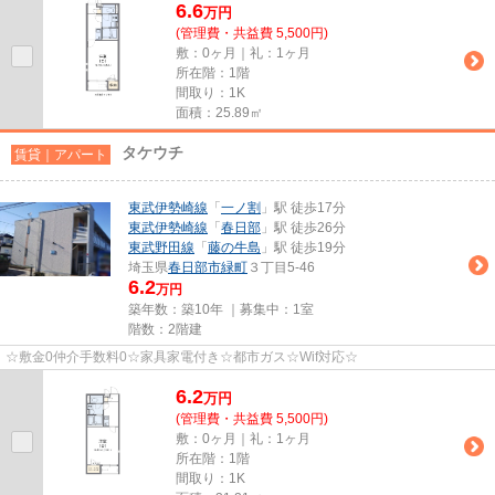
6.6
万
円
(管理費・共益費 5,500円)
敷：0ヶ月｜礼：1ヶ月
所在階：1階
間取り：1K
面積：25.89㎡
タケウチ
賃貸｜アパート
東武伊勢崎線
「
一ノ割
」駅 徒歩17分
東武伊勢崎線
「
春日部
」駅 徒歩26分
東武野田線
「
藤の牛島
」駅 徒歩19分
埼玉県
春日部市
緑町
３丁目5-46
6.2
万円
築年数：築10年 ｜募集中：
1室
階数：2階建
☆敷金0仲介手数料0☆家具家電付き☆都市ガス☆Wif対応☆
6.2
万
円
(管理費・共益費 5,500円)
敷：0ヶ月｜礼：1ヶ月
所在階：1階
間取り：1K