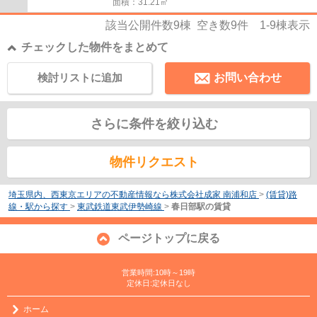
面積：31.21㎡
該当公開件数
9
棟 空き数
9
件
1-9
棟表示
チェックした物件をまとめて
検討リストに追加
お問い合わせ
さらに条件を絞り込む
物件リクエスト
埼玉県内、西東京エリアの不動産情報なら株式会社成家 南浦和店
>
(賃貸)路
線・駅から探す
>
東武鉄道東武伊勢崎線
>
春日部駅の賃貸
ページトップに戻る
営業時間:10時～19時
定休日:定休日なし
ホーム