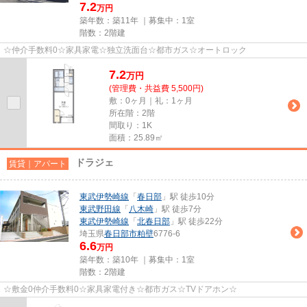
7.2
万円
築年数：築11年 ｜募集中：
1室
階数：2階建
☆仲介手数料0☆家具家電☆独立洗面台☆都市ガス☆オートロック
7.2
万
円
(管理費・共益費 5,500円)
敷：0ヶ月｜礼：1ヶ月
所在階：2階
間取り：1K
面積：25.89㎡
ドラジェ
賃貸｜アパート
東武伊勢崎線
「
春日部
」駅 徒歩10分
東武野田線
「
八木崎
」駅 徒歩7分
東武伊勢崎線
「
北春日部
」駅 徒歩22分
埼玉県
春日部市
粕壁
6776-6
6.6
万円
築年数：築10年 ｜募集中：
1室
階数：2階建
☆敷金0仲介手数料0☆家具家電付き☆都市ガス☆TVドアホン☆