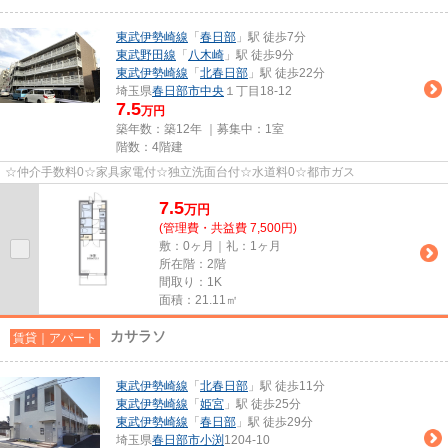
東武伊勢崎線
「
春日部
」駅 徒歩7分
東武野田線
「
八木崎
」駅 徒歩9分
東武伊勢崎線
「
北春日部
」駅 徒歩22分
埼玉県
春日部市
中央
１丁目18-12
7.5
万円
築年数：築12年 ｜募集中：
1室
階数：4階建
☆仲介手数料0☆家具家電付☆独立洗面台付☆水道料0☆都市ガス
7.5
万
円
(管理費・共益費 7,500円)
敷：0ヶ月｜礼：1ヶ月
所在階：2階
間取り：1K
面積：21.11㎡
カサラソ
賃貸｜アパート
東武伊勢崎線
「
北春日部
」駅 徒歩11分
東武伊勢崎線
「
姫宮
」駅 徒歩25分
東武伊勢崎線
「
春日部
」駅 徒歩29分
埼玉県
春日部市
小渕
1204-10