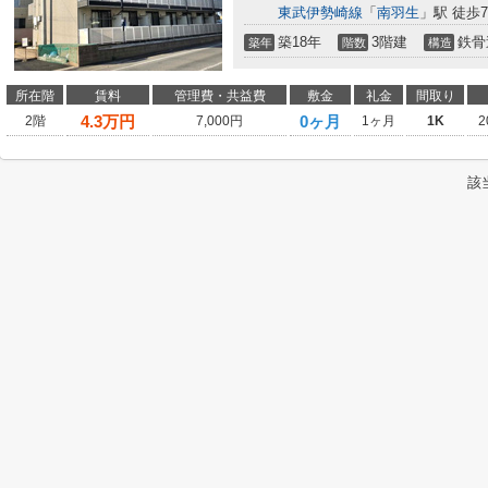
東武伊勢崎線
「
南羽生
」駅 徒歩7
築18年
3階建
鉄骨
築年
階数
構造
所在階
賃料
管理費・共益費
敷金
礼金
間取り
4.3
万円
0ヶ月
2階
7,000円
1ヶ月
1K
2
該