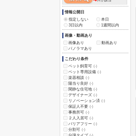
件が該当
情報公開日
指定しない
本日
3日以内
1週間以内
画像・動画あり
画像あり
動画あり
パノラマあり
こだわり条件
ペット飼育可
(-)
ペット専用設備
(-)
楽器相談
(-)
陽当り良好
(-)
閑静な住宅地
(-)
デザイナーズ
(-)
リノベーション済
(-)
保証人不要
(-)
事務所可
(-)
２人入居可
(-)
バリアフリー
(-)
分割可
(-)
分譲タイプ
(-)