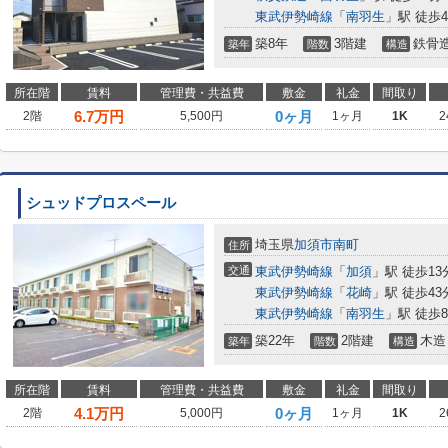
東武伊勢崎線
「
南羽生
」駅 徒歩4
築8年
3階建
鉄骨
築年
階数
構造
所在階
賃料
管理費・共益費
敷金
礼金
間取り
6.7
万円
0ヶ月
2階
5,500円
1ヶ月
1K
2
シュッドプロスペール
埼玉県
加須市
南町
住所
交通
東武伊勢崎線
「
加須
」駅 徒歩13
東武伊勢崎線
「
花崎
」駅 徒歩43
東武伊勢崎線
「
南羽生
」駅 徒歩8
築22年
2階建
木造
築年
階数
構造
所在階
賃料
管理費・共益費
敷金
礼金
間取り
4.1
万円
0ヶ月
2階
5,000円
1ヶ月
1K
2