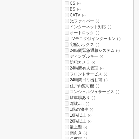
CS
(-)
BS
(-)
CATV
(-)
光ファイバー
(-)
インターネット対応
(-)
オートロック
(-)
TVモニタ付インターホン
(-)
宅配ボックス
(-)
24時間緊急通報システム
(-)
ディンプルキー
(-)
防犯カメラ
(-)
24時間有人管理
(-)
フロントサービス
(-)
24時間ゴミ出し可
(-)
住戸内覧可能
(-)
コンシェルジュサービス
(-)
駐車場あり
(-)
2階以上
(-)
1階の物件
(-)
10階以上
(-)
20階以上
(-)
最上階
(-)
南向き
(-)
角部屋