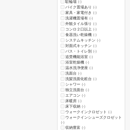
駐輪場
(-)
バイク置場あり
(-)
家具・家電付き
(-)
洗濯機置場有
(-)
外観タイル張り
(-)
コンロ２口以上
(-)
食器洗い乾燥機
(-)
システムキッチン
(-)
対面式キッチン
(-)
バス・トイレ別
(-)
追焚機能浴室
(-)
浴室乾燥機
(-)
温水洗浄便座
(-)
洗面台
(-)
洗髪洗面化粧台
(-)
シャワー
(-)
独立洗面台
(-)
エアコン
(-)
床暖房
(-)
床下収納
(-)
ウォークインクロゼット
(-)
ウォークインシューズクロゼット
(-)
収納豊富
(-)