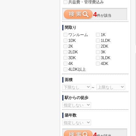
共益費・管理費込み
4
件が該当
間取り
ワンルーム
1K
1DK
1LDK
2K
2DK
2LDK
3K
3DK
3LDK
4K
4DK
4LDK以上
面積
～
駅からの徒歩
築年数
4