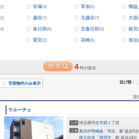
谷塚
草加
獨協
(2)
(4)
(5)
越谷
北越谷
大袋
(2)
(7)
(7)
春日部
北春日部
姫宮
(4)
(9)
(9)
鷲宮
花崎
加須
(2)
(5)
4
件が該当
並び順：
空室物件のみ表示
該
ラルーチェ
埼玉県
羽生市
西
１丁目
住所
交通
東武伊勢崎線
「
羽生
」駅 徒歩5分
秩父鉄道
「
西羽生
」駅 徒歩14分