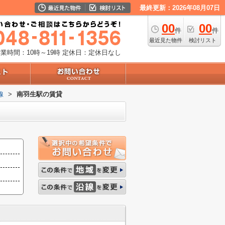
最終更新：2026年08月07日
00
00
件
件
最近見た物件
検討リスト
業時間：10時～19時
定休日：定休日なし
線
>
南羽生駅の賃貸