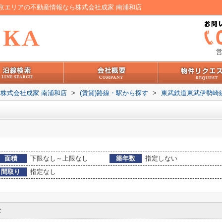
京エリアの不動産情報なら株式会社成家 南浦和店
営
株式会社成家 南浦和店
>
(賃貸)路線・駅から探す
>
東武鉄道東武伊勢崎
面積
下限なし～上限なし
築年数
指定しない
間取り
指定なし
む