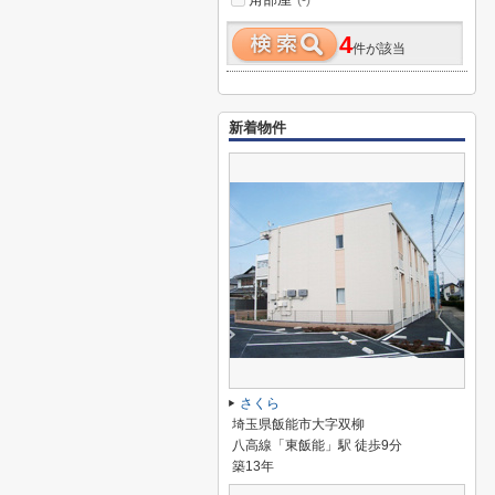
(-)
4
件が該当
新着物件
さくら
埼玉県飯能市大字双柳
八高線「東飯能」駅 徒歩9分
築13年