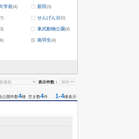
大学前
新田
(4)
(3)
せんげん台
(7)
(5)
東武動物公園
(3)
(4)
南羽生
(6)
(4)
表示件数：
4
4
1-4
当公開件数
棟 空き数
件
棟表示