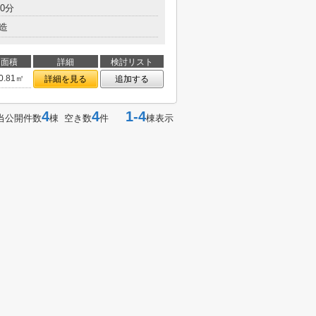
0分
造
面積
詳細
検討リスト
0.81㎡
詳細を見る
追加する
4
4
1-4
当公開件数
棟 空き数
件
棟表示