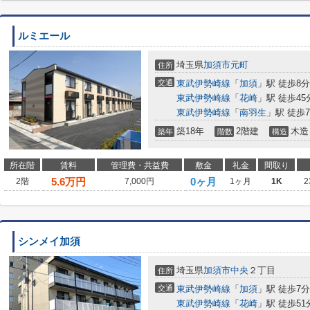
ルミエール
埼玉県
加須市
元町
住所
交通
東武伊勢崎線
「
加須
」駅 徒歩8分
東武伊勢崎線
「
花崎
」駅 徒歩45
東武伊勢崎線
「
南羽生
」駅 徒歩7
築18年
2階建
木造
築年
階数
構造
所在階
賃料
管理費・共益費
敷金
礼金
間取り
5.6
万円
0ヶ月
2階
7,000円
1ヶ月
1K
2
シンメイ加須
埼玉県
加須市
中央
２丁目
住所
交通
東武伊勢崎線
「
加須
」駅 徒歩7分
東武伊勢崎線
「
花崎
」駅 徒歩51