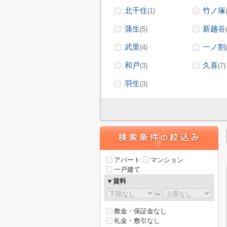
北千住
竹ノ塚
(1)
蒲生
新越谷
(5)
武里
一ノ割
(4)
和戸
久喜
(3)
(7)
羽生
(3)
アパート
マンション
一戸建て
▼賃料
～
敷金・保証金なし
礼金・敷引なし