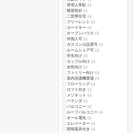
管理人常駐
(-)
眺望良好
(-)
二世帯住宅
(-)
フリーレント
(-)
カードキー
(-)
オープンハウス
(-)
外国人可
(-)
ガスコンロ設置可
(-)
ルームシェア可
(-)
学生向け
(-)
カップル向け
(-)
女性向け
(-)
ファミリー向け
(-)
室内洗濯機置場
(-)
フローリング
(-)
ロフト付き
(-)
メゾネット
(-)
ベランダ
(-)
バルコニー
(-)
ルーフバルコニー
(-)
オール電化
(-)
エレベーター
(-)
照明器具付き
(-)