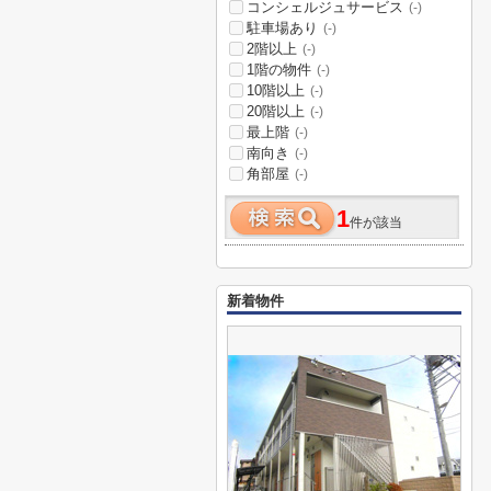
コンシェルジュサービス
(-)
駐車場あり
(-)
2階以上
(-)
1階の物件
(-)
10階以上
(-)
20階以上
(-)
最上階
(-)
南向き
(-)
角部屋
(-)
1
件が該当
新着物件