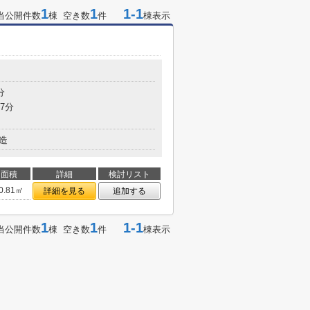
1
1
1-1
当公開件数
棟 空き数
件
棟表示
分
7分
造
面積
詳細
検討リスト
0.81㎡
詳細を見る
追加する
1
1
1-1
当公開件数
棟 空き数
件
棟表示