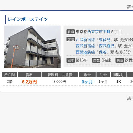
該
レインボーステイツ
東京都
西東京市
中町
５丁目
住所
交通
西武新宿線
「
東伏見
」駅 徒歩14
西武新宿線
「
西武柳沢
」駅 徒歩1
西武池袋線
「
保谷
」駅 徒歩23分
築16年
3階建
鉄骨
築年
階数
構造
所在階
賃料
管理費・共益費
敷金
礼金
間取り
6.2
万円
0ヶ月
2階
8,000円
1ヶ月
1K
2
該