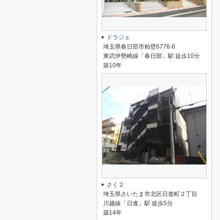
ドラジェ
埼玉県春日部市粕壁6776-6
東武伊勢崎線「春日部」駅 徒歩10分
築10年
さく２
埼玉県さいたま市北区日進町２丁目
川越線「日進」駅 徒歩5分
築14年