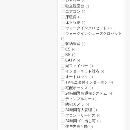
シャワー
(-)
独立洗面台
(-)
エアコン
(-)
床暖房
(-)
床下収納
(-)
ウォークインクロゼット
(-)
ウォークインシューズクロゼット
(-)
収納豊富
(-)
CS
(-)
BS
(-)
CATV
(-)
光ファイバー
(-)
インターネット対応
(-)
オートロック
(-)
TVモニタ付インターホン
(-)
宅配ボックス
(-)
24時間緊急通報システム
(-)
ディンプルキー
(-)
防犯カメラ
(-)
24時間有人管理
(-)
フロントサービス
(-)
24時間ゴミ出し可
(-)
住戸内覧可能
(-)