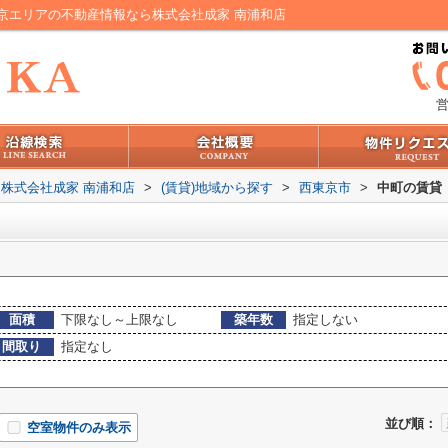
京エリアの不動産情報なら株式会社成家 南浦和店
営
株式会社成家 南浦和店
>
(賃貸)地域から探す
>
西東京市
>
中町の賃貸
面積
下限なし～上限なし
築年数
指定しない
間取り
指定なし
並び順：
空室物件のみ表示