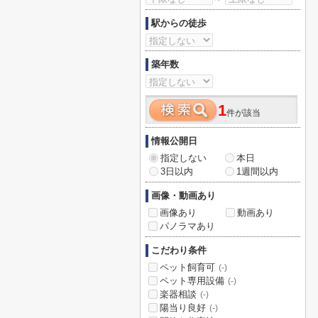
駅からの徒歩
築年数
1
件が該当
情報公開日
指定しない
本日
3日以内
1週間以内
画像・動画あり
画像あり
動画あり
パノラマあり
こだわり条件
ペット飼育可
(-)
ペット専用設備
(-)
楽器相談
(-)
陽当り良好
(-)