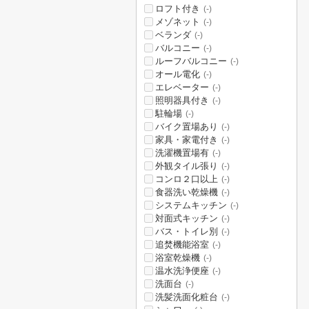
ロフト付き
(-)
メゾネット
(-)
ベランダ
(-)
バルコニー
(-)
ルーフバルコニー
(-)
オール電化
(-)
エレベーター
(-)
照明器具付き
(-)
駐輪場
(-)
バイク置場あり
(-)
家具・家電付き
(-)
洗濯機置場有
(-)
外観タイル張り
(-)
コンロ２口以上
(-)
食器洗い乾燥機
(-)
システムキッチン
(-)
対面式キッチン
(-)
バス・トイレ別
(-)
追焚機能浴室
(-)
浴室乾燥機
(-)
温水洗浄便座
(-)
洗面台
(-)
洗髪洗面化粧台
(-)