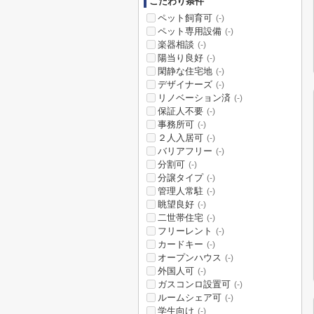
こだわり条件
ペット飼育可
(-)
ペット専用設備
(-)
楽器相談
(-)
陽当り良好
(-)
閑静な住宅地
(-)
デザイナーズ
(-)
リノベーション済
(-)
保証人不要
(-)
事務所可
(-)
２人入居可
(-)
バリアフリー
(-)
分割可
(-)
分譲タイプ
(-)
管理人常駐
(-)
眺望良好
(-)
二世帯住宅
(-)
フリーレント
(-)
カードキー
(-)
オープンハウス
(-)
外国人可
(-)
ガスコンロ設置可
(-)
ルームシェア可
(-)
学生向け
(-)