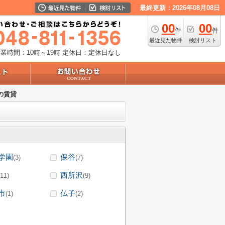
最終更新：2026年08月08日
00
00
件
件
最近見た物件
検討リスト
業時間：10時～19時
定休日：定休日なし
の賃貸
学園
保谷
(3)
(7)
西所沢
(11)
(9)
市
仏子
(1)
(2)