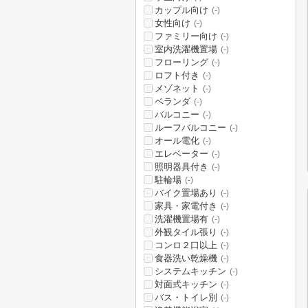
カップル向け
(-)
女性向け
(-)
ファミリー向け
(-)
室内洗濯機置場
(-)
フローリング
(-)
ロフト付き
(-)
メゾネット
(-)
ベランダ
(-)
バルコニー
(-)
ルーフバルコニー
(-)
オール電化
(-)
エレベーター
(-)
照明器具付き
(-)
駐輪場
(-)
バイク置場あり
(-)
家具・家電付き
(-)
洗濯機置場有
(-)
外観タイル張り
(-)
コンロ２口以上
(-)
食器洗い乾燥機
(-)
システムキッチン
(-)
対面式キッチン
(-)
バス・トイレ別
(-)