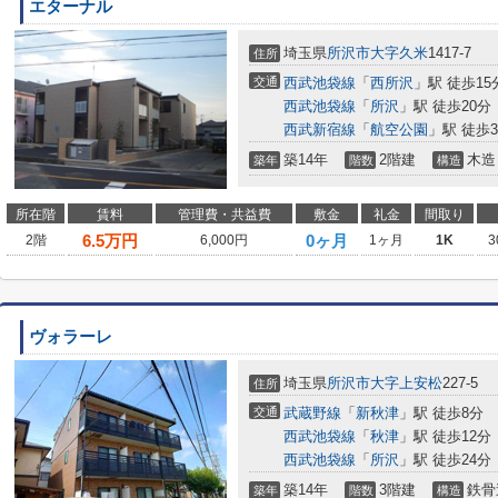
エターナル
埼玉県
所沢市
大字久米
1417-7
住所
交通
西武池袋線
「
西所沢
」駅 徒歩15
西武池袋線
「
所沢
」駅 徒歩20分
西武新宿線
「
航空公園
」駅 徒歩3
築14年
2階建
木造
築年
階数
構造
所在階
賃料
管理費・共益費
敷金
礼金
間取り
6.5
万円
0ヶ月
2階
6,000円
1ヶ月
1K
3
ヴォラーレ
埼玉県
所沢市
大字上安松
227-5
住所
交通
武蔵野線
「
新秋津
」駅 徒歩8分
西武池袋線
「
秋津
」駅 徒歩12分
西武池袋線
「
所沢
」駅 徒歩24分
築14年
3階建
鉄骨
築年
階数
構造