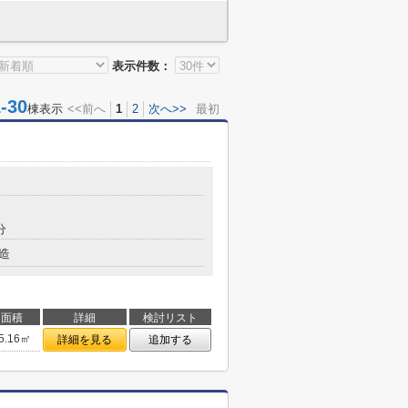
表示件数：
30
棟表示
<<前へ
1
2
次へ>>
最初
分
造
面積
詳細
検討リスト
5.16㎡
詳細を見る
追加する