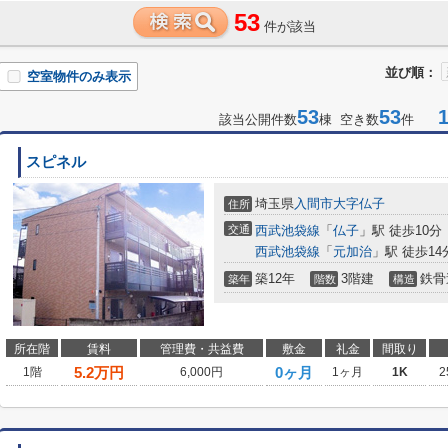
53
件が該当
並び順：
空室物件のみ表示
53
53
1-
該当公開件数
棟 空き数
件
スピネル
埼玉県
入間市
大字仏子
住所
交通
西武池袋線
「
仏子
」駅 徒歩10分
西武池袋線
「
元加治
」駅 徒歩14
築12年
3階建
鉄骨
築年
階数
構造
所在階
賃料
管理費・共益費
敷金
礼金
間取り
5.2
万円
0ヶ月
1階
6,000円
1ヶ月
1K
2