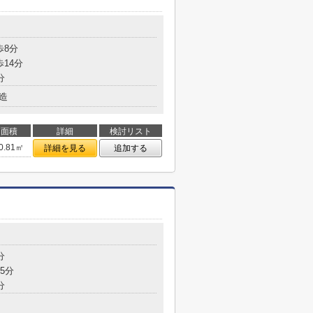
歩8分
歩14分
分
造
面積
詳細
検討リスト
0.81㎡
詳細を見る
追加する
分
5分
分