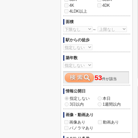
4K
4DK
4LDK以上
面積
～
駅からの徒歩
築年数
53
件が該当
情報公開日
指定しない
本日
3日以内
1週間以内
画像・動画あり
画像あり
動画あり
パノラマあり