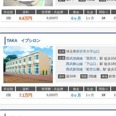
所在階
賃料
管理費・共益費
敷金
礼金
間取り
6.6
万円
0ヶ月
3階
6,000円
1ヶ月
1K
2
TAKA イプシロン
埼玉県
所沢市
大字山口
住所
交通
西武池袋線
「
西所沢
」駅 徒歩10
西武狭山線
「
下山口
」駅 徒歩18
西武新宿線
「
航空公園
」駅 徒歩2
築16年
2階建
鉄骨
築年
階数
構造
所在階
賃料
管理費・共益費
敷金
礼金
間取り
7.1
万円
0ヶ月
2階
6,000円
1ヶ月
1K
1