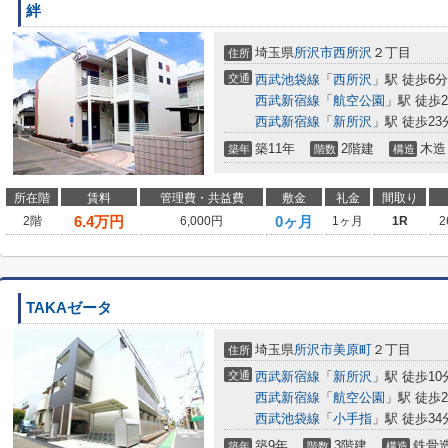
絆
埼玉県
所沢市
西所沢
２丁目
住所
交通
西武池袋線
「
西所沢
」駅 徒歩6分
西武新宿線
「
航空公園
」駅 徒歩2
西武新宿線
「
新所沢
」駅 徒歩23
築11年
2階建
木造
築年
階数
構造
所在階
賃料
管理費・共益費
敷金
礼金
間取り
6.4
万円
0ヶ月
2階
6,000円
1ヶ月
1R
2
TAKAゼータ
埼玉県
所沢市
美原町
２丁目
住所
交通
西武新宿線
「
新所沢
」駅 徒歩10
西武新宿線
「
航空公園
」駅 徒歩2
西武池袋線
「
小手指
」駅 徒歩34
築9年
3階建
鉄骨
築年
階数
構造