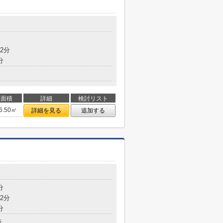
2分
分
面積
詳細
検討リスト
6.50㎡
詳細を見る
追加する
分
2分
分
造