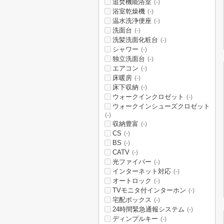
追焚機能浴室
(-)
浴室乾燥機
(-)
温水洗浄便座
(-)
洗面台
(-)
洗髪洗面化粧台
(-)
シャワー
(-)
独立洗面台
(-)
エアコン
(-)
床暖房
(-)
床下収納
(-)
ウォークインクロゼット
(-)
ウォークインシューズクロゼット
(-)
収納豊富
(-)
CS
(-)
BS
(-)
CATV
(-)
光ファイバー
(-)
インターネット対応
(-)
オートロック
(-)
TVモニタ付インターホン
(-)
宅配ボックス
(-)
24時間緊急通報システム
(-)
ディンプルキー
(-)