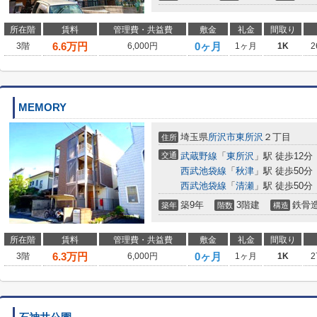
所在階
賃料
管理費・共益費
敷金
礼金
間取り
6.6
万円
0ヶ月
3階
6,000円
1ヶ月
1K
2
MEMORY
埼玉県
所沢市
東所沢
２丁目
住所
交通
武蔵野線
「
東所沢
」駅 徒歩12分
西武池袋線
「
秋津
」駅 徒歩50分
西武池袋線
「
清瀬
」駅 徒歩50分
築9年
3階建
鉄骨
築年
階数
構造
所在階
賃料
管理費・共益費
敷金
礼金
間取り
6.3
万円
0ヶ月
3階
6,000円
1ヶ月
1K
2