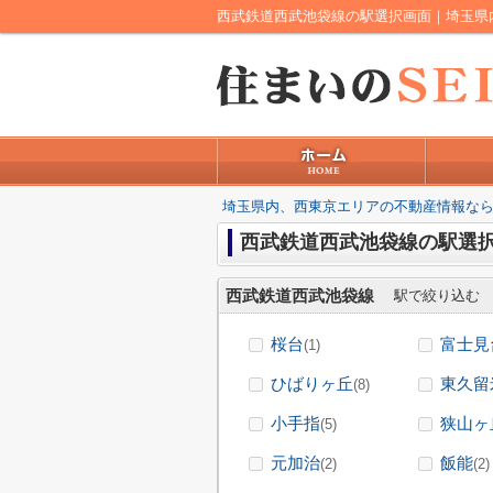
西武鉄道西武池袋線の駅選択画面｜埼玉県
埼玉県内、西東京エリアの不動産情報なら
西武鉄道西武池袋線の駅選
西武鉄道西武池袋線
駅で絞り込む
桜台
富士見
(1)
ひばりヶ丘
東久留
(8)
小手指
狭山ヶ
(5)
元加治
飯能
(2)
(2)