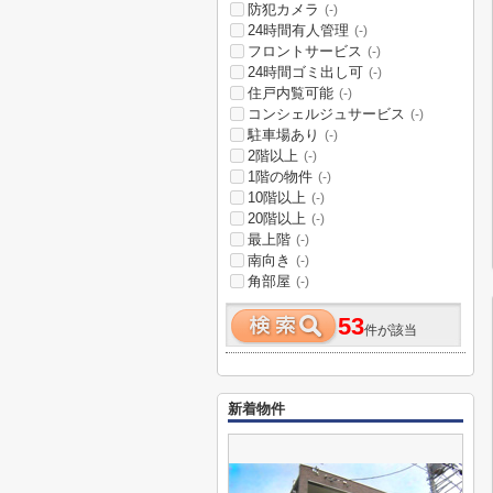
防犯カメラ
(-)
24時間有人管理
(-)
フロントサービス
(-)
24時間ゴミ出し可
(-)
住戸内覧可能
(-)
コンシェルジュサービス
(-)
駐車場あり
(-)
2階以上
(-)
1階の物件
(-)
10階以上
(-)
20階以上
(-)
最上階
(-)
南向き
(-)
角部屋
(-)
53
件が該当
新着物件