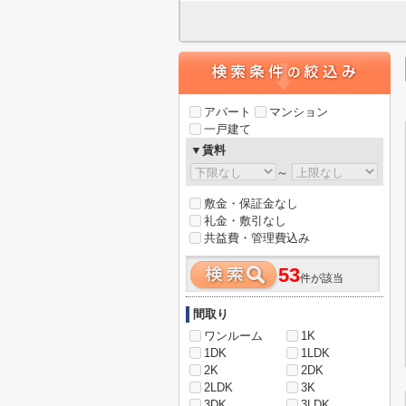
アパート
マンション
一戸建て
▼賃料
～
敷金・保証金なし
礼金・敷引なし
共益費・管理費込み
53
件が該当
間取り
ワンルーム
1K
1DK
1LDK
2K
2DK
2LDK
3K
3DK
3LDK