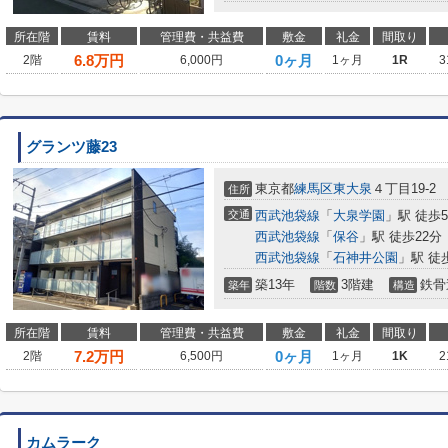
所在階
賃料
管理費・共益費
敷金
礼金
間取り
6.8
万円
0ヶ月
2階
6,000円
1ヶ月
1R
3
グランツ藤23
東京都
練馬区
東大泉
４丁目19-2
住所
交通
西武池袋線
「
大泉学園
」駅 徒歩
西武池袋線
「
保谷
」駅 徒歩22分
西武池袋線
「
石神井公園
」駅 徒
築13年
3階建
鉄骨
築年
階数
構造
所在階
賃料
管理費・共益費
敷金
礼金
間取り
7.2
万円
0ヶ月
2階
6,500円
1ヶ月
1K
2
カムラーク