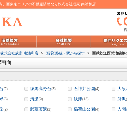
内、西東京エリアの不動産情報なら株式会社成家 南浦和店
営
株式会社成家 南浦和店
>
(賃貸)路線・駅から探す
>
西武鉄道西武池袋線
択画面
台
練馬高野台
石神井公園
大泉
(2)
(3)
(4)
米
清瀬
秋津
所沢
(8)
(9)
(13)
丘
武蔵藤沢
稲荷山公園
入間
(2)
(1)
(4)