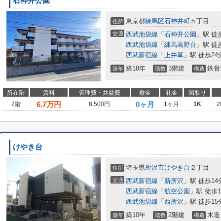
石神井公園
東京都
練馬区
石神井町
５丁目
住所
交通
西武池袋線
「
石神井公園
」駅 徒
西武池袋線
「
練馬高野台
」駅 徒
西武新宿線
「
上井草
」駅 徒歩24
築18年
3階建
鉄骨
築年
階数
構造
所在階
賃料
管理費・共益費
敷金
礼金
間取り
6.7
万円
0ヶ月
2階
8,500円
1ヶ月
1K
2
けやき台
埼玉県
所沢市
けやき台
２丁目
住所
交通
西武新宿線
「
新所沢
」駅 徒歩14
西武新宿線
「
航空公園
」駅 徒歩1
西武池袋線
「
西所沢
」駅 徒歩15
築10年
2階建
木造
築年
階数
構造