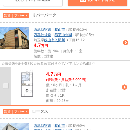
リバーパーク
賃貸｜アパート
西武新宿線
「
狭山市
」駅 徒歩15分
西武池袋線
「
稲荷山公園
」駅 徒歩15分
埼玉県
狭山市
入間川
３丁目15-12
4.7
万円
築年数：築19年 ｜募集中：
1室
階数：2階建
☆敷金0仲介手数料0☆家具家電付き☆TVドアホン☆Wif対応
4.7
万
円
(管理費・共益費 6,000円)
敷：0ヶ月｜礼：1ヶ月
所在階：2階
間取り：1K
面積：20.28㎡
ロータス
賃貸｜アパート
西武新宿線
「
狭山市
」駅 徒歩9分