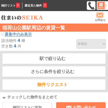
0
0
検討リスト
最近見た物件
お問合せ
稲荷山公園駅周辺の賃貸一覧
募集中のみ表示
4
該当物件
棟
4
空き数
件
駅で絞り込む
さらに条件を絞り込む
物件リクエスト
チェックした物件をまとめて
検討リストに追加
お問い合わせ