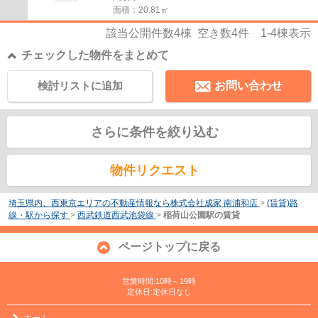
面積：20.81㎡
該当公開件数
4
棟 空き数
4
件
1-4
棟表示
チェックした物件をまとめて
検討リストに追加
お問い合わせ
さらに条件を絞り込む
物件リクエスト
埼玉県内、西東京エリアの不動産情報なら株式会社成家 南浦和店
>
(賃貸)路
線・駅から探す
>
西武鉄道西武池袋線
>
稲荷山公園駅の賃貸
ページトップに戻る
営業時間:10時～19時
定休日:定休日なし
ホーム