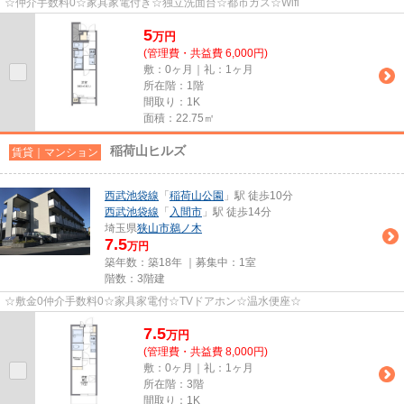
☆仲介手数料0☆家具家電付き☆独立洗面台☆都市ガス☆Wifi
5
万
円
(管理費・共益費 6,000円)
敷：0ヶ月｜礼：1ヶ月
所在階：1階
間取り：1K
面積：22.75㎡
稲荷山ヒルズ
賃貸｜マンション
西武池袋線
「
稲荷山公園
」駅 徒歩10分
西武池袋線
「
入間市
」駅 徒歩14分
埼玉県
狭山市
鵜ノ木
7.5
万円
築年数：築18年 ｜募集中：
1室
階数：3階建
☆敷金0仲介手数料0☆家具家電付☆TVドアホン☆温水便座☆
7.5
万
円
(管理費・共益費 8,000円)
敷：0ヶ月｜礼：1ヶ月
所在階：3階
間取り：1K