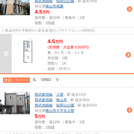
西武池袋線
「
稲荷山公園
」駅 徒歩34分
埼玉県
狭山市
祇園
4.5
万円
築年数：築20年 ｜募集中：
1室
階数：2階建
☆敷金0仲介手数料0☆家具家電付☆TVドアホン☆Wifi対応
4.5
万
円
(管理費・共益費 6,000円)
敷：0ヶ月｜礼：1ヶ月
所在階：1階
間取り：1K
面積：19.87㎡
IL VINO Ⅴ
賃貸｜アパート
西武新宿線
「
入曽
」駅 徒歩15分
西武新宿線
「
狭山市
」駅 徒歩30分
西武池袋線
「
稲荷山公園
」駅 徒歩50分
埼玉県
狭山市
大字北入曽
5
万円
築年数：築10年 ｜募集中：
1室
階数：2階建