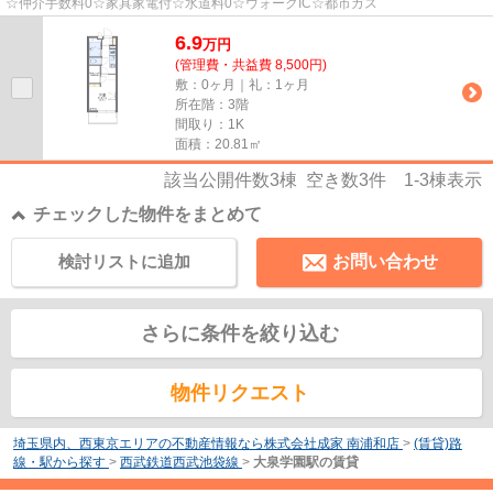
☆仲介手数料0☆家具家電付☆水道料0☆ウォークIC☆都市ガス
6.9
万
円
(管理費・共益費 8,500円)
敷：0ヶ月｜礼：1ヶ月
所在階：3階
間取り：1K
面積：20.81㎡
該当公開件数
3
棟 空き数
3
件
1-3
棟表示
チェックした物件をまとめて
検討リストに追加
お問い合わせ
さらに条件を絞り込む
物件リクエスト
埼玉県内、西東京エリアの不動産情報なら株式会社成家 南浦和店
>
(賃貸)路
線・駅から探す
>
西武鉄道西武池袋線
>
大泉学園駅の賃貸