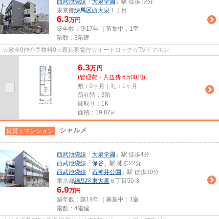
西武池袋線
「
大泉学園
」駅 徒歩12分
東京都
練馬区
西大泉
１丁目
6.3
万円
築年数：築17年 ｜募集中：
1室
階数：3階建
☆敷金0仲介手数料0☆家具家電付☆オートロック☆TVドアホン
6.3
万
円
(管理費・共益費 6,500円)
敷：0ヶ月｜礼：1ヶ月
所在階：3階
間取り：1K
面積：19.87㎡
シャルメ
賃貸｜マンション
西武池袋線
「
大泉学園
」駅 徒歩4分
西武池袋線
「
保谷
」駅 徒歩22分
西武池袋線
「
石神井公園
」駅 徒歩30分
東京都
練馬区
東大泉
６丁目50-3
6.9
万円
築年数：築19年 ｜募集中：
1室
階数：4階建