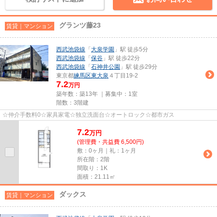
グランツ藤23
賃貸｜マンション
西武池袋線
「
大泉学園
」駅 徒歩5分
西武池袋線
「
保谷
」駅 徒歩22分
西武池袋線
「
石神井公園
」駅 徒歩29分
東京都
練馬区
東大泉
４丁目19-2
7.2
万円
築年数：築13年 ｜募集中：
1室
階数：3階建
☆仲介手数料0☆家具家電☆独立洗面台☆オートロック☆都市ガス
7.2
万
円
(管理費・共益費 6,500円)
敷：0ヶ月｜礼：1ヶ月
所在階：2階
間取り：1K
面積：21.11㎡
ダックス
賃貸｜マンション