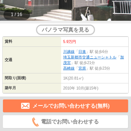
1 / 16
パノラマ写真を見る
賃料
5.9万円
川越線
「
日進
」駅 徒歩6分
埼玉新都市交通ニューシャトル
「
加
交通
茂宮
」駅 徒歩21分
高崎線
「
宮原
」駅 徒歩23分
間取り(面積)
1K(20.81㎡)
築年月
2010年 10月(築15年)
メールでお問い合わせする(無料)
電話でお問い合わせする