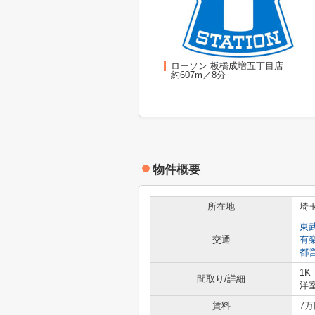
ローソン 板橋成増五丁目店
約607m／8分
物件概要
所在地
埼
東
交通
有
都
1K
間取り/詳細
洋室
賃料
7万