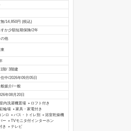
-
無/14,850円 (税込)
あすか少額短期保険/2年
その他
南東
年
/ 1階/ 3階建
住中/2026年09月05日
一般媒介/一般
026年08月20日
室内洗濯機置場
ロフト付き
駐輪場
家具・家電付き
コンロ
バス・トイレ別
浴室乾燥機
バー
TVモニタ付インターホン
付き
テレビ