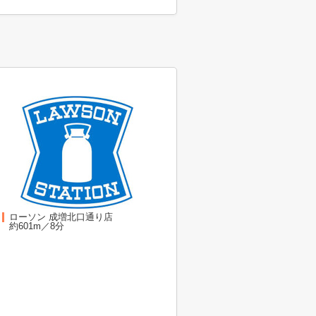
ローソン 成増北口通り店
約601m／8分