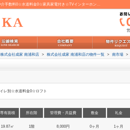
南市場｜和光市賃貸 成増賃貸 ☆敷金0仲介手数料0☆水道料金0☆家具家電付き☆TVインターホン☆温水便座☆浴室乾燥機☆宅配BOX☆レオパレス｜埼玉県内、西東京エリアの不動産情報なら株式会社成家 南浦和店
営
株式会社成家 南浦和店
>
株式会社成家 南浦和店の物件一覧
>
南市場
>
イレ別☆水道料金0☆ロフト
専有面積
所在階
管理費・共益費
敷金
礼金
19.87㎡
1階
8,000円
0ヶ月
1ヶ月