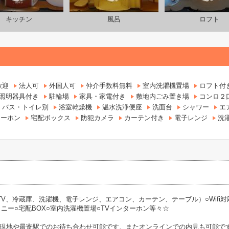
キッチン
風呂
ロフト
歓迎
法人可
外国人可
仲介手数料無料
室内洗濯機置場
ロフト付
照明器具付き
駐輪場
家具・家電付き
敷地内ごみ置き場
コンロ２
バス・トイレ別
浴室乾燥機
温水洗浄便座
洗面台
シャワー
エ
ターホン
宅配ボックス
防犯カメラ
カーテン付き
電子レンジ
洗
TV、冷蔵庫、洗濯機、電子レンジ、エアコン、カーテン、テーブル）○Wifi対
コニー○宅配BOX○室内洗濯機置場○TVインターホン等々☆
現地や最寄駅でのお待ち合わせ可能です、またオンラインでの内見も可能で