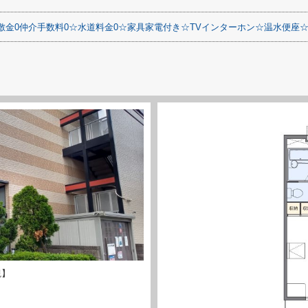
敷金0仲介手数料0☆水道料金0☆家具家電付き☆TVインターホン☆温水便座
観】