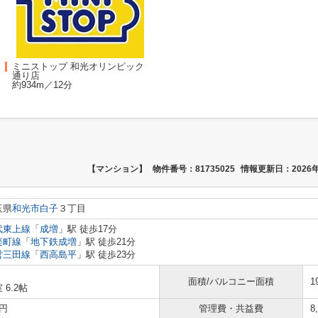
ミニストップ 和光オリンピック
通り店
約934m／12分
【マンション】
物件番号：81735025
情報更新日：2026年
玉県
和光市
白子
３丁目
武東上線
「
成増
」駅 徒歩17分
楽町線
「
地下鉄成増
」駅 徒歩21分
営三田線
「
西高島平
」駅 徒歩23分
面積/バルコニー面積
1
 6.2帖
円
管理費・共益費
8