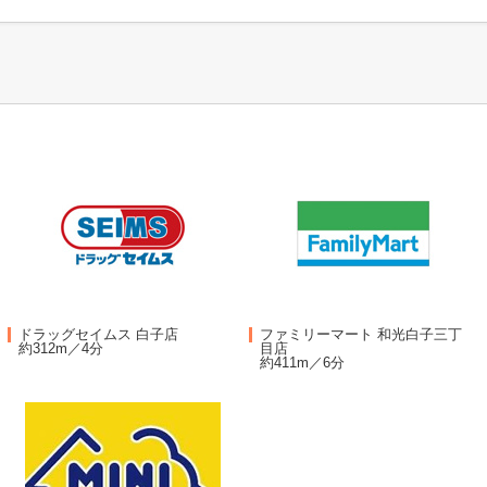
ドラッグセイムス 白子店
ファミリーマート 和光白子三丁
約312m／4分
目店
約411m／6分