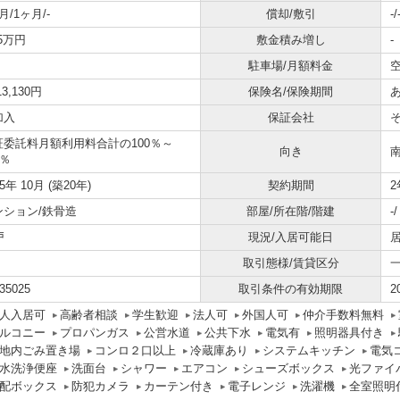
月/1ヶ月/-
償却/敷引
-/
65万円
敷金積み増し
-
駐車場/月額料金
空
13,130円
保険名/保険期間
加入
保証会社
証委託料月額利用料合計の100％～
向き
0％
05年 10月 (築20年)
契約期間
2
ンション/鉄骨造
部屋/所在階/階建
-
戸
現況/入居可能日
居
取引態様/賃貸区分
35025
取引条件の有効期限
2
人入居可
高齢者相談
学生歓迎
法人可
外国人可
仲介手数料無料
ルコニー
プロパンガス
公営水道
公共下水
電気有
照明器具付き
地内ごみ置き場
コンロ２口以上
冷蔵庫あり
システムキッチン
電気
水洗浄便座
洗面台
シャワー
エアコン
シューズボックス
光ファイ
配ボックス
防犯カメラ
カーテン付き
電子レンジ
洗濯機
全室照明