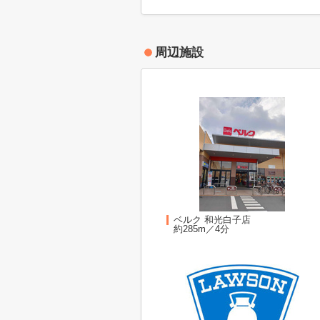
周辺施設
ベルク 和光白子店
約285m／4分