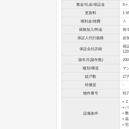
敷金/礼金/保証金
0ヶ
更新料
1.
権利金/雑費
-/-
保険加入/料金
有/
保証人代行義務
必
保
保証会社詳細
12
築年月(築年数)
20
種別/構造
マ
総戸数
27
特優賃
-
物件番号
817
２
バ
敷
設備条件
温
宅