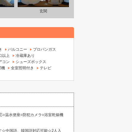
玄関
き
バルコニー
プロパンガス
口以上
冷蔵庫あり
アコン
シューズボックス
濯機
全室照明付き
テレビ
応○温水便座○防犯カメラ○浴室乾燥機
す☆中国語、韓国語対応可能☆2人入