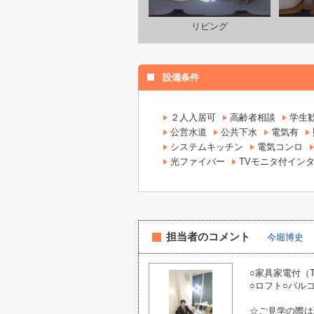
リビング
設備条件
２人入居可
高齢者相談
学生
公営水道
公共下水
電気有
システムキッチン
電気コンロ
光ファイバー
TVモニタ付イン
担当者のコメント
今堀博史
○家具家電付（
○ロフト○バル
☆ご見学の際は