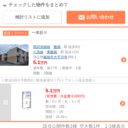
チェックした物件をまとめて
検討リストに追加
お問い合わせ
一本杉Ⅱ
賃貸｜アパート
西武池袋線
「
飯能
」駅 徒歩9分
八高線
「
東飯能
」駅 徒歩12分
埼玉県
飯能市
大字川寺
399-1
5.1
万円
築年数：築17年 ｜募集中：
1室
階数：2階建
☆敷金0仲介手数料0☆家具家電付☆TVドアホン☆温水便座☆
5.1
万
円
(管理費・共益費 6,000円)
敷：0ヶ月｜礼：1ヶ月
所在階：2階
間取り：1K
面積：26.49㎡
該当公開件数
1
棟 空き数
1
件
1-1
棟表示