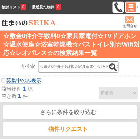
0
0
検討リスト
最近見た物件
お問合せ
☆敷金0仲介手数料0☆家具家電付☆TVドアホン
☆温水便座☆浴室乾燥機☆バストイレ別☆Wifi対
応☆レオパレス☆の検索結果一覧
再検索
募集中のみ表示
1
該当物件
棟
1
空き数
件
さらに条件を絞り込む
物件リクエスト