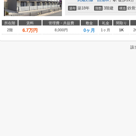
築18年
3階建
鉄骨
築年
階数
構造
所在階
賃料
管理費・共益費
敷金
礼金
間取り
6.7
万円
0ヶ月
2階
8,000円
1ヶ月
1K
2
該