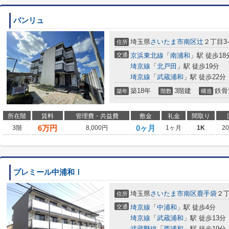
バンリュ
埼玉県
さいたま市南区
辻
２丁目3-
住所
交通
京浜東北線
「
南浦和
」駅 徒歩18
埼京線
「
北戸田
」駅 徒歩19分
埼京線
「
武蔵浦和
」駅 徒歩22分
築18年
3階建
鉄骨
築年
階数
構造
所在階
賃料
管理費・共益費
敷金
礼金
間取り
6
万円
0ヶ月
3階
8,000円
1ヶ月
1K
2
プレミール中浦和Ⅰ
埼玉県
さいたま市南区
鹿手袋
２丁
住所
交通
埼京線
「
中浦和
」駅 徒歩4分
埼京線
「
武蔵浦和
」駅 徒歩13分
武蔵野線
「
西浦和
」駅 徒歩19分