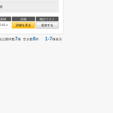
造
面積
詳細
検討リスト
0.81㎡
詳細を見る
追加する
7
8
1-7
当公開件数
棟 空き数
件
棟表示