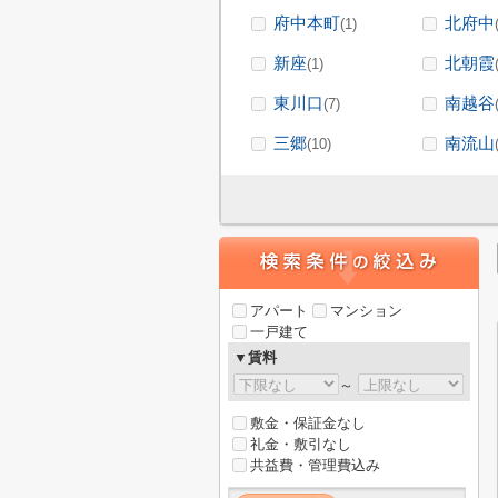
府中本町
北府中
(1)
新座
北朝霞
(1)
東川口
南越谷
(7)
三郷
南流山
(10)
アパート
マンション
一戸建て
▼賃料
～
敷金・保証金なし
礼金・敷引なし
共益費・管理費込み