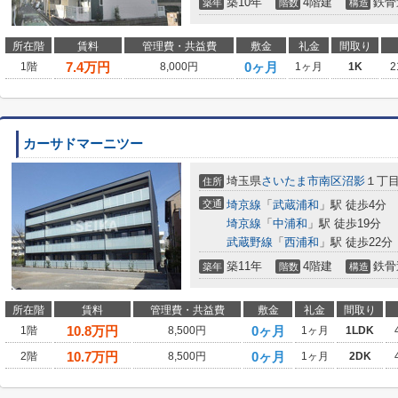
築10年
4階建
鉄骨
築年
階数
構造
所在階
賃料
管理費・共益費
敷金
礼金
間取り
7.4
万円
0ヶ月
1階
8,000円
1ヶ月
1K
2
カーサドマーニツー
埼玉県
さいたま市南区
沼影
１丁
住所
交通
埼京線
「
武蔵浦和
」駅 徒歩4分
埼京線
「
中浦和
」駅 徒歩19分
武蔵野線
「
西浦和
」駅 徒歩22分
築11年
4階建
鉄骨
築年
階数
構造
所在階
賃料
管理費・共益費
敷金
礼金
間取り
10.8
万円
0ヶ月
1階
8,500円
1ヶ月
1LDK
10.7
万円
0ヶ月
2階
8,500円
1ヶ月
2DK