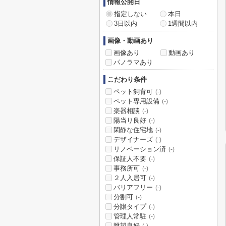
情報公開日
指定しない
本日
3日以内
1週間以内
画像・動画あり
画像あり
動画あり
パノラマあり
こだわり条件
ペット飼育可
(-)
ペット専用設備
(-)
楽器相談
(-)
陽当り良好
(-)
閑静な住宅地
(-)
デザイナーズ
(-)
リノベーション済
(-)
保証人不要
(-)
事務所可
(-)
２人入居可
(-)
バリアフリー
(-)
分割可
(-)
分譲タイプ
(-)
管理人常駐
(-)
眺望良好