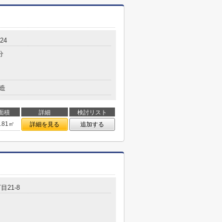
24
分
造
面積
詳細
検討リスト
0.81㎡
詳細を見る
追加する
目21-8