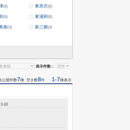
津
東所沢
(9)
(6)
和
東浦和
(9)
(8)
美南
新三郷
(3)
(4)
表示件数：
7
8
1-7
当公開件数
棟 空き数
件
棟表示
-10