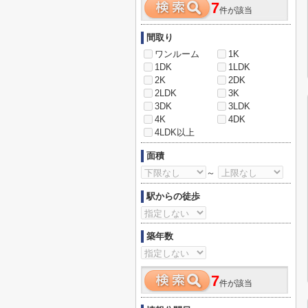
7
件が該当
間取り
ワンルーム
1K
1DK
1LDK
2K
2DK
2LDK
3K
3DK
3LDK
4K
4DK
4LDK以上
面積
～
駅からの徒歩
築年数
7
件が該当