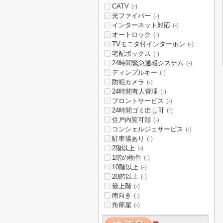
CATV
(-)
光ファイバー
(-)
インターネット対応
(-)
オートロック
(-)
TVモニタ付インターホン
(-)
宅配ボックス
(-)
24時間緊急通報システム
(-)
ディンプルキー
(-)
防犯カメラ
(-)
24時間有人管理
(-)
フロントサービス
(-)
24時間ゴミ出し可
(-)
住戸内覧可能
(-)
コンシェルジュサービス
(-)
駐車場あり
(-)
2階以上
(-)
1階の物件
(-)
10階以上
(-)
20階以上
(-)
最上階
(-)
南向き
(-)
角部屋
(-)