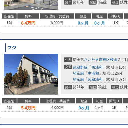
築16年
3階建
鉄骨
築年
階数
構造
所在階
賃料
管理費・共益費
敷金
礼金
間取り
6.4
万円
0ヶ月
0ヶ月
1階
8,000円
1K
フジ
埼玉県
さいたま市桜区
桜田
２丁目2
住所
交通
武蔵野線
「
西浦和
」駅 徒歩13分
埼京線
「
中浦和
」駅 徒歩26分
埼京線
「
武蔵浦和
」駅 徒歩37分
築21年
2階建
鉄骨
築年
階数
構造
所在階
賃料
管理費・共益費
敷金
礼金
間取り
5.4
万円
0ヶ月
2階
6,000円
1ヶ月
1K
2