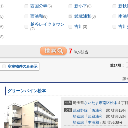
西国分寺
新小平
新秋
(1)
(5)
(6)
西浦和
武蔵浦和
南浦
(5)
(9)
(8)
越谷レイクタウン
吉川
吉川
(6)
(3)
(2)
(8)
7
件が該当
並び順：
空室物件のみ表示
該
グリーンパイン松本
埼玉県
さいたま市南区
松本
４丁目3
住所
交通
武蔵野線
「
西浦和
」駅 徒歩19分
埼京線
「
武蔵浦和
」駅 徒歩32分
埼京線
「
中浦和
」駅 徒歩38分