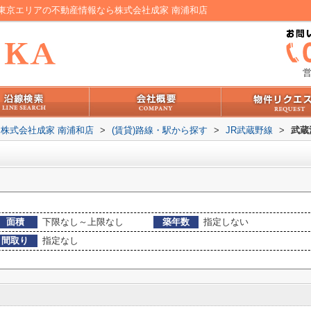
東京エリアの不動産情報なら株式会社成家 南浦和店
営
株式会社成家 南浦和店
>
(賃貸)路線・駅から探す
>
JR武蔵野線
>
武蔵
面積
下限なし～上限なし
築年数
指定しない
間取り
指定なし