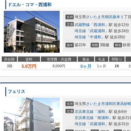
ドエル・コマ・西浦和
埼玉県
さいたま市南区
曲本
１丁目
住所
交通
武蔵野線
「
西浦和
」駅 徒歩12分
埼京線
「
武蔵浦和
」駅 徒歩24分
埼京線
「
中浦和
」駅 徒歩28分
築22年
3階建
鉄骨
築年
階数
構造
所在階
賃料
管理費・共益費
敷金
礼金
間取り
5.8
万円
0ヶ月
3階
8,000円
1ヶ月
1K
1
フェリス
埼玉県
さいたま市浦和区
東高砂
住所
交通
京浜東北線
「
浦和
」駅 徒歩6分
京浜東北線
「
南浦和
」駅 徒歩21
埼京線
「
武蔵浦和
」駅 徒歩31分