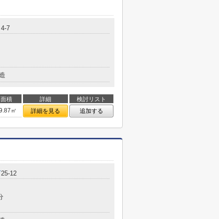
4-7
造
面積
詳細
検討リスト
9.87㎡
詳細を見る
追加する
町
25-12
分