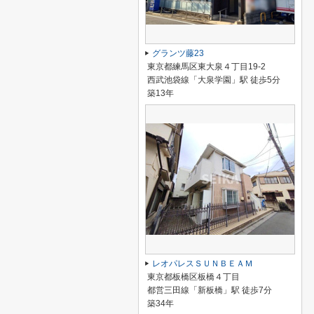
グランツ藤23
東京都練馬区東大泉４丁目19-2
西武池袋線「大泉学園」駅 徒歩5分
築13年
レオパレスＳＵＮＢＥＡＭ
東京都板橋区板橋４丁目
都営三田線「新板橋」駅 徒歩7分
築34年