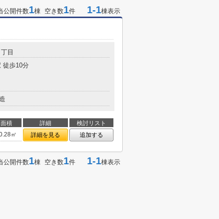
1
1
1-1
当公開件数
棟 空き数
件
棟表示
４丁目
 徒歩10分
造
面積
詳細
検討リスト
0.28㎡
詳細を見る
追加する
1
1
1-1
当公開件数
棟 空き数
件
棟表示