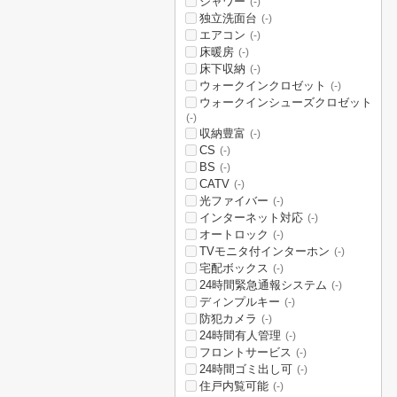
シャワー
(-)
独立洗面台
(-)
エアコン
(-)
床暖房
(-)
床下収納
(-)
ウォークインクロゼット
(-)
ウォークインシューズクロゼット
(-)
収納豊富
(-)
CS
(-)
BS
(-)
CATV
(-)
光ファイバー
(-)
インターネット対応
(-)
オートロック
(-)
TVモニタ付インターホン
(-)
宅配ボックス
(-)
24時間緊急通報システム
(-)
ディンプルキー
(-)
防犯カメラ
(-)
24時間有人管理
(-)
フロントサービス
(-)
24時間ゴミ出し可
(-)
住戸内覧可能
(-)