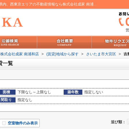
さいたま市大宮区吉敷町の賃貸一覧｜埼玉県内、西東京エリアの不動産情報なら株式会社成家 南浦和店
営
株式会社成家 南浦和店
>
(賃貸)地域から探す
>
さいたま市大宮区
>
吉
貸一覧
面積
下限なし～上限なし
築年数
指定しない
間取り
指定なし
並び順：
空室物件のみ表示