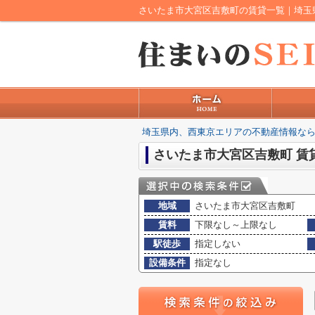
埼玉県内、西東京エリアの不動産情報なら
さいたま市大宮区吉敷町 賃
地域
さいたま市大宮区吉敷町
賃料
下限なし～上限なし
駅徒歩
指定しない
設備条件
指定なし