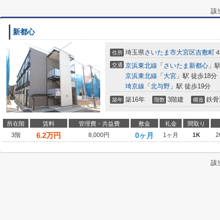
該
新都心
埼玉県
さいたま市大宮区
吉敷町
住所
交通
京浜東北線
「
さいたま新都心
」駅
京浜東北線
「
大宮
」駅 徒歩18分
埼京線
「
北与野
」駅 徒歩19分
築16年
3階建
鉄骨
築年
階数
構造
所在階
賃料
管理費・共益費
敷金
礼金
間取り
6.2
万円
0ヶ月
3階
8,000円
1ヶ月
1K
2
該