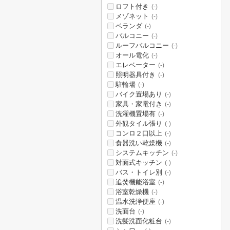
ロフト付き
(-)
メゾネット
(-)
ベランダ
(-)
バルコニー
(-)
ルーフバルコニー
(-)
オール電化
(-)
エレベーター
(-)
照明器具付き
(-)
駐輪場
(-)
バイク置場あり
(-)
家具・家電付き
(-)
洗濯機置場有
(-)
外観タイル張り
(-)
コンロ２口以上
(-)
食器洗い乾燥機
(-)
システムキッチン
(-)
対面式キッチン
(-)
バス・トイレ別
(-)
追焚機能浴室
(-)
浴室乾燥機
(-)
温水洗浄便座
(-)
洗面台
(-)
洗髪洗面化粧台
(-)