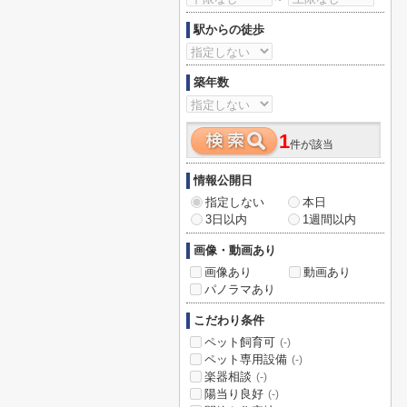
駅からの徒歩
築年数
1
件が該当
情報公開日
指定しない
本日
3日以内
1週間以内
画像・動画あり
画像あり
動画あり
パノラマあり
こだわり条件
ペット飼育可
(-)
ペット専用設備
(-)
楽器相談
(-)
陽当り良好
(-)