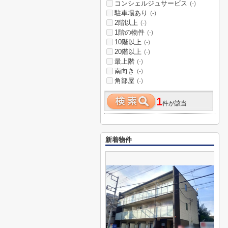
コンシェルジュサービス
(-)
駐車場あり
(-)
2階以上
(-)
1階の物件
(-)
10階以上
(-)
20階以上
(-)
最上階
(-)
南向き
(-)
角部屋
(-)
1
件が該当
新着物件