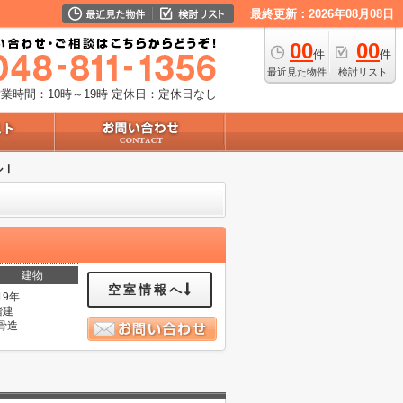
最終更新：2026年08月08日
00
00
件
件
最近見た物件
検討リスト
業時間：10時～19時
定休日：定休日なし
ルⅠ
建物
空室情報へ
19年
階建
骨造