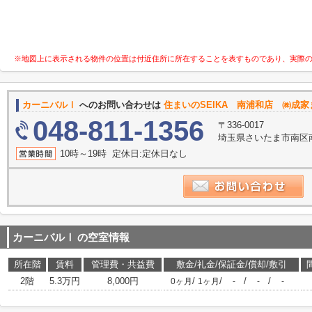
※地図上に表示される物件の位置は付近住所に所在することを表すものであり、実際
カーニバルⅠ
へのお問い合わせは
住まいのSEIKA 南浦和店 ㈱成家
048-811-1356
〒336-0017
埼玉県さいたま市南区南
10時～19時 定休日:定休日なし
カーニバルⅠ
の空室情報
所在階
賃料
管理費・共益費
敷金/礼金/保証金/償却/敷引
2階
5.3万円
8,000円
/
/
/
/
0ヶ月
1ヶ月
-
-
-