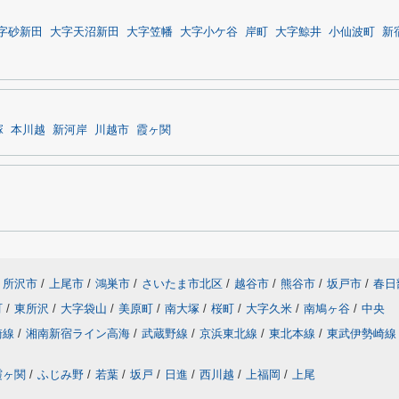
字砂新田
大字天沼新田
大字笠幡
大字小ケ谷
岸町
大字鯨井
小仙波町
新
塚
本川越
新河岸
川越市
霞ヶ関
所沢市
/
上尾市
/
鴻巣市
/
さいたま市北区
/
越谷市
/
熊谷市
/
坂戸市
/
春日
町
/
東所沢
/
大字袋山
/
美原町
/
南大塚
/
桜町
/
大字久米
/
南鳩ヶ谷
/
中央
崎線
/
湘南新宿ライン高海
/
武蔵野線
/
京浜東北線
/
東北本線
/
東武伊勢崎線
霞ヶ関
/
ふじみ野
/
若葉
/
坂戸
/
日進
/
西川越
/
上福岡
/
上尾