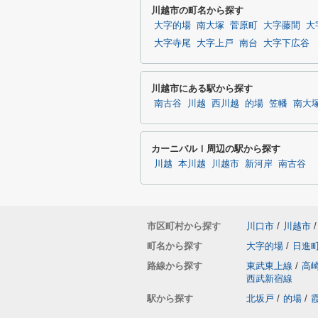
川越市の町名から探す
大字的場
南大塚
菅原町
大字藤間
大
大字寺尾
大字上戸
南台
大字下広谷
川越市にある駅から探す
南古谷
川越
西川越
的場
笠幡
南大
カーニバルⅠ周辺の駅から探す
川越
本川越
川越市
新河岸
南古谷
市区町村から探す
川口市
/
川越市
/
町名から探す
大字的場
/
日進
路線から探す
東武東上線
/
高
西武新宿線
駅から探す
北坂戸
/
的場
/