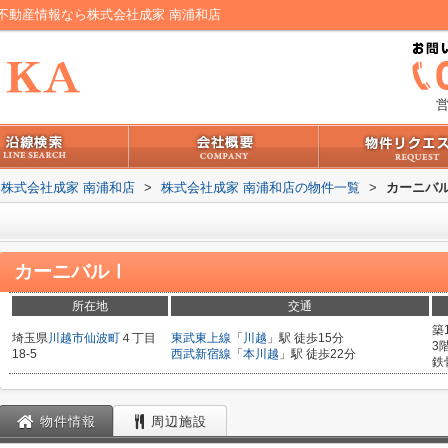
不動産情報なら株式会社成家 南浦和店
営
株式会社成家 南浦和店
>
株式会社成家 南浦和店の物件一覧
>
カーニバ
カーニバルⅠ
所在地
交通
築
埼玉県
川越市
仙波町
４丁目
東武東上線
「
川越
」駅 徒歩15分
3
18-5
西武新宿線
「
本川越
」駅 徒歩22分
鉄
物件情報
周辺施設