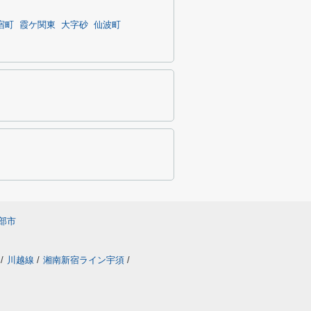
宿町
霞ケ関東
大字砂
仙波町
部市
/
川越線
/
湘南新宿ライン宇須
/