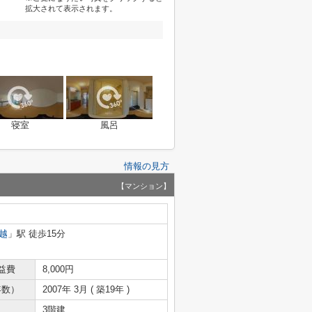
拡大されて表示されます。
寝室
風呂
情報の見方
【マンション】
越
」駅 徒歩15分
益費
8,000円
年数）
2007年 3月 ( 築19年 )
3階建