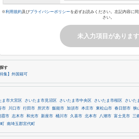
※
利用規約
及び
プライバシーポリシー
を必ずお読みください。左記内容に同
さい。
未入力項目がありま
探す
特集】外国籍可
たま市大宮区
さいたま市見沼区
さいたま市中央区
さいたま市桜区
さいた
谷市
川口市
行田市
所沢市
飯能市
加須市
本庄市
東松山市
春日部市
狭
朝霞市
志木市
和光市
新座市
桶川市
久喜市
北本市
八潮市
富士見市
三
芳町
南埼玉郡宮代町