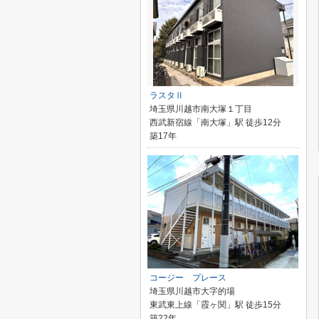
ラスタⅡ
埼玉県川越市南大塚１丁目
西武新宿線「南大塚」駅 徒歩12分
築17年
コージー プレース
埼玉県川越市大字的場
東武東上線「霞ヶ関」駅 徒歩15分
築22年