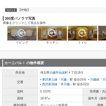
【外観】
コメント
360度パノラマ写真
画像をクリックして視点を操作
リビング
キッチン
トイレ
カーニバルⅠ
の物件概要
所在地
埼玉県
川越市
仙波町
４丁目18-5
東武東上線
「
川越
」駅 徒歩15分
川越線
「
川
交通
西武新宿線
「
本川越
」駅 徒歩22分
賃料
5.3万円
管理費・共
面積
19.87㎡
築年月（築
種別/構造
マンション / 鉄骨造
階建