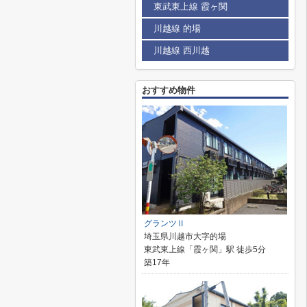
東武東上線 霞ヶ関
川越線 的場
川越線 西川越
おすすめ物件
グランツⅡ
埼玉県川越市大字的場
東武東上線「霞ヶ関」駅 徒歩5分
築17年