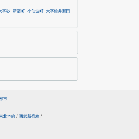
大字砂
新宿町
小仙波町
大字鯨井新田
部市
東北本線
/
西武新宿線
/