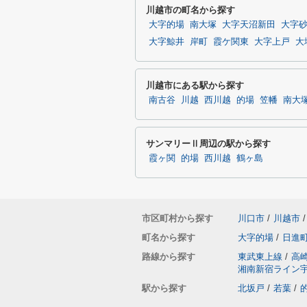
川越市の町名から探す
大字的場
南大塚
大字天沼新田
大字
大字鯨井
岸町
霞ケ関東
大字上戸
大
川越市にある駅から探す
南古谷
川越
西川越
的場
笠幡
南大
サンマリーⅡ周辺の駅から探す
霞ヶ関
的場
西川越
鶴ヶ島
市区町村から探す
川口市
/
川越市
/
町名から探す
大字的場
/
日進
路線から探す
東武東上線
/
高
湘南新宿ライン
駅から探す
北坂戸
/
若葉
/