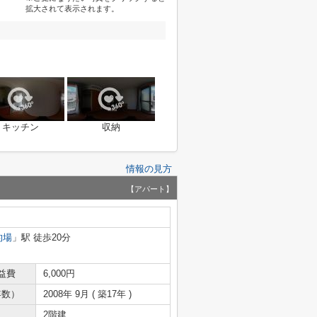
拡大されて表示されます。
キッチン
収納
情報の見方
【アパート】
的場
」駅 徒歩20分
益費
6,000円
年数）
2008年 9月 ( 築17年 )
2階建