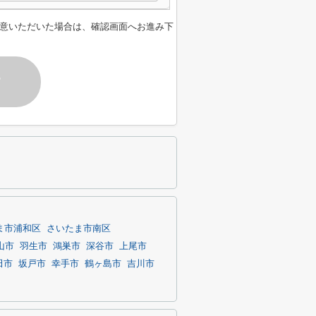
意いただいた場合は、確認画面へお進み下
す
ま市浦和区
さいたま市南区
山市
羽生市
鴻巣市
深谷市
上尾市
田市
坂戸市
幸手市
鶴ヶ島市
吉川市