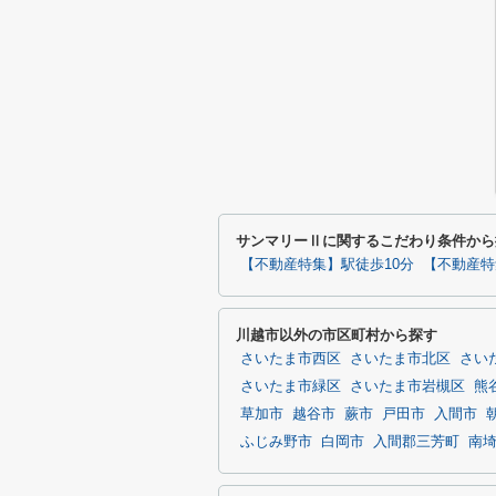
サンマリーⅡに関するこだわり条件から
【不動産特集】駅徒歩10分
【不動産特
川越市以外の市区町村から探す
さいたま市西区
さいたま市北区
さい
さいたま市緑区
さいたま市岩槻区
熊
草加市
越谷市
蕨市
戸田市
入間市
ふじみ野市
白岡市
入間郡三芳町
南