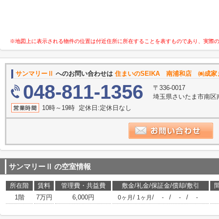
※地図上に表示される物件の位置は付近住所に所在することを表すものであり、実際
サンマリーⅡ
へのお問い合わせは
住まいのSEIKA 南浦和店 ㈱成家
048-811-1356
〒336-0017
埼玉県さいたま市南区南
10時～19時 定休日:定休日なし
サンマリーⅡ
の空室情報
所在階
賃料
管理費・共益費
敷金/礼金/保証金/償却/敷引
1階
7万円
6,000円
/
/
/
/
0ヶ月
1ヶ月
-
-
-