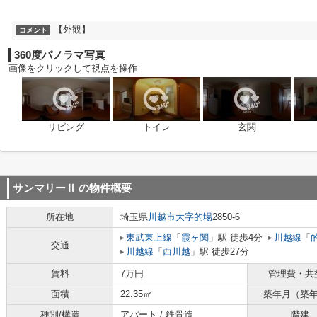
【外観】
コメント
360度パノラマ写真
画像をクリックして視点を操作
リビング
トイレ
玄関
サンマリーⅡ
の物件概要
所在地
埼玉県
川越市
大字的場
2850-6
東武東上線
「
霞ヶ関
」駅 徒歩4分
川越線
「
交通
川越線
「
西川越
」駅 徒歩27分
賃料
7万円
管理費・共
面積
22.35㎡
築年月（築
種別/構造
アパート / 鉄骨造
階建