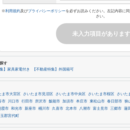
※
利用規約
及び
プライバシーポリシー
を必ずお読みください。左記内容に同
さい。
未入力項目がありま
探す
集】家具家電付き
【不動産特集】外国籍可
たま市大宮区
さいたま市見沼区
さいたま市中央区
さいたま市桜区
さいた
谷市
川口市
行田市
所沢市
飯能市
加須市
本庄市
東松山市
春日部市
狭
朝霞市
和光市
新座市
桶川市
久喜市
北本市
八潮市
富士見市
三郷市
蓮
埼玉郡宮代町