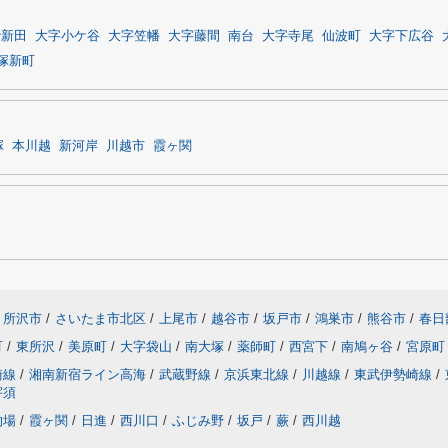
砂新田
大字小ケ谷
大字笠幡
大字藤間
南台
大字寺尾
仙波町
大字下広谷
塚新町
塚
本川越
新河岸
川越市
霞ヶ関
所沢市
/
さいたま市北区
/
上尾市
/
越谷市
/
坂戸市
/
鴻巣市
/
熊谷市
/
春日
町
/
東所沢
/
美原町
/
大字袋山
/
南大塚
/
薬師町
/
西宮下
/
南鳩ヶ谷
/
宮原町
崎線
/
湘南新宿ライン高海
/
武蔵野線
/
京浜東北線
/
川越線
/
東武伊勢崎線
/
宇須
的場
/
霞ヶ関
/
日進
/
西川口
/
ふじみ野
/
坂戸
/
蕨
/
西川越