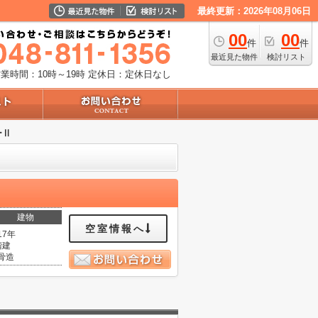
最終更新：2026年08月06日
00
00
件
件
最近見た物件
検討リスト
業時間：10時～19時
定休日：定休日なし
ーⅡ
建物
空室情報へ
17年
階建
骨造