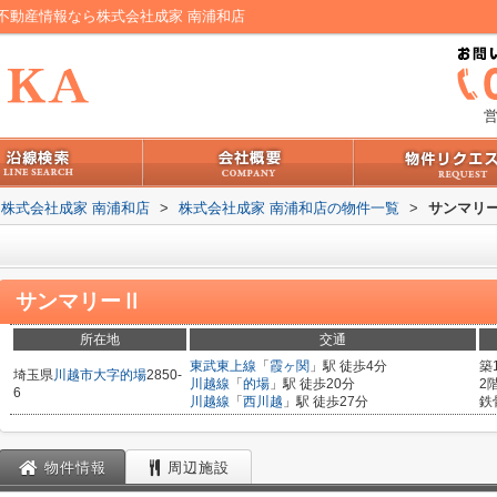
不動産情報なら株式会社成家 南浦和店
営
株式会社成家 南浦和店
>
株式会社成家 南浦和店の物件一覧
>
サンマリ
サンマリーⅡ
所在地
交通
東武東上線
「
霞ヶ関
」駅 徒歩4分
築
埼玉県
川越市
大字的場
2850-
川越線
「
的場
」駅 徒歩20分
2
6
川越線
「
西川越
」駅 徒歩27分
鉄
物件情報
周辺施設