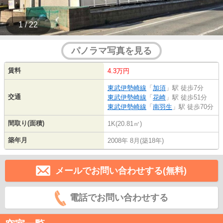
1 / 22
パノラマ写真を見る
賃料
4.3万円
東武伊勢崎線
「
加須
」駅 徒歩7分
交通
東武伊勢崎線
「
花崎
」駅 徒歩51分
東武伊勢崎線
「
南羽生
」駅 徒歩70分
間取り(面積)
1K(20.81㎡)
築年月
2008年 8月(築18年)
メールでお問い合わせする(無料)
電話でお問い合わせする