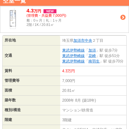
空室一覧
4.3
万
円
NEW
(管理費・共益費 7,000円)
敷：0ヶ月｜礼：1ヶ月
2階 / 1K / 20.81㎡
所在地
埼玉県
加須市
中央
２丁目
東武伊勢崎線
「
加須
」駅 徒歩7分
交通
東武伊勢崎線
「
花崎
」駅 徒歩51分
東武伊勢崎線
「
南羽生
」駅 徒歩70分
賃料
4.3万円
管理費等
7,000円
面積
20.81㎡
築年数
2008年 8月 (築18年)
種別/構造
マンション/鉄骨造
階建
3階建