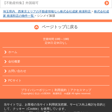
【不動産特集】外国籍可
埼玉県内、西東京エリアの不動産情報なら株式会社成家 南浦和店
>
株式会社成
家 南浦和店の物件一覧
>
シンメイ加須
ページトップに戻る
営業時間:10時～19時
定休日:定休日なし
ホーム
会社概要
お問い合わせ
PCサイト
プライバシーポリシー
利用規約
｜アクセスマップ
｜
Copyright(c) 住まいのSEIKA 南浦和店 ㈱成家 All rights reserved.
当サイトでは、お客様の当サイト利用状況把握、サービス向上検討を目的と
して、クッキー（Cookie）を使用しています。