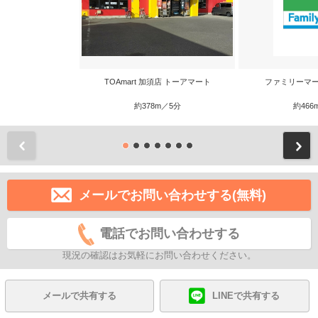
TOAmart 加須店 トーアマート
ファミリーマー
約378m／5分
約466
前
メールでお問い合わせする(無料)
電話でお問い合わせする
現況の確認はお気軽にお問い合わせください。
メールで共有する
LINEで共有する