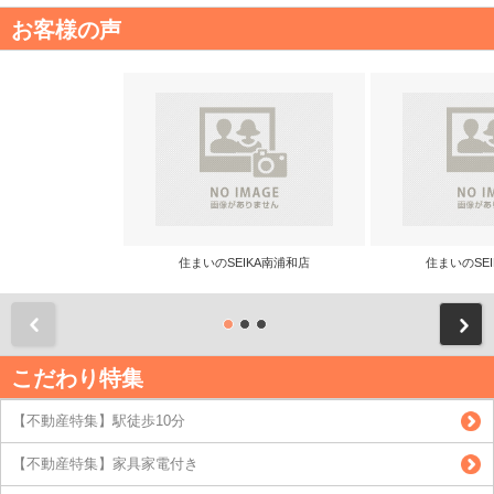
お客様の声
住まいのSEIKA南浦和店
住まいのSE
前
こだわり特集
【不動産特集】駅徒歩10分
【不動産特集】家具家電付き