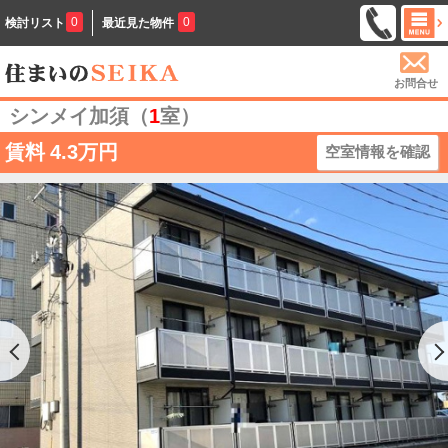
0
0
検討リスト
最近見た物件
お問合せ
シンメイ加須（
1
室）
賃料
4.3万円
空室情報を確認