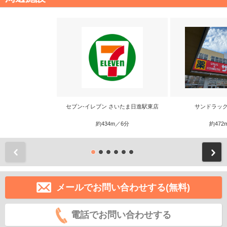
セブン-イレブン さいたま日進駅東店
サンドラッグ
約434m／6分
約472
前
メールでお問い合わせする(無料)
電話でお問い合わせする