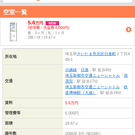
空室一覧
5.6
万
円
NEW
(管理費・共益費 6,000円)
敷：0ヶ月｜礼：1ヶ月
2階 / 1K / 19.87㎡
埼玉県
さいたま市北区
日進町
２丁目4
所在地
49-1
川越線
「
日進
」駅 徒歩9分
埼玉新都市交通ニューシャトル
「
加
交通
茂宮
」駅 徒歩17分
埼玉新都市交通ニューシャトル
「
鉄
道博物館（大成）
」駅 徒歩19分
賃料
5.6万円
管理費等
6,000円
面積
19.87㎡
築年数
2006年 9月 (築19年)