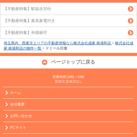
【不動産特集】駅徒歩10分
【不動産特集】家具家電付き
【不動産特集】外国籍可
埼玉県内、西東京エリアの不動産情報なら株式会社成家 南浦和店
>
株式会社成
家 南浦和店の物件一覧
>
ドミール日進
ページトップに戻る
営業時間:10時～19時
定休日:定休日なし
ホーム
会社概要
お問い合わせ
PCサイト