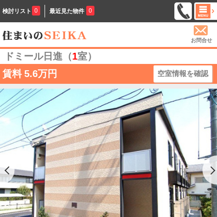
0
0
検討リスト
最近見た物件
お問合せ
ドミール日進（
1
室）
賃料
5.6万円
空室情報を確認