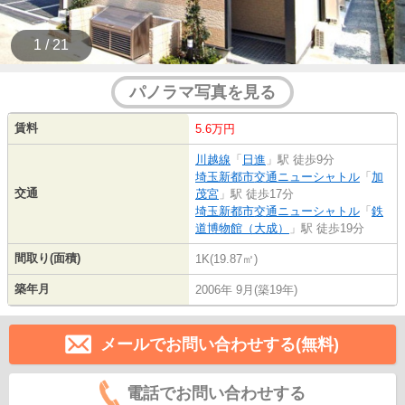
1 / 21
パノラマ写真を見る
賃料
5.6万円
川越線
「
日進
」駅 徒歩9分
埼玉新都市交通ニューシャトル
「
加
交通
茂宮
」駅 徒歩17分
埼玉新都市交通ニューシャトル
「
鉄
道博物館（大成）
」駅 徒歩19分
間取り(面積)
1K(19.87㎡)
築年月
2006年 9月(築19年)
メールでお問い合わせする(無料)
電話でお問い合わせする