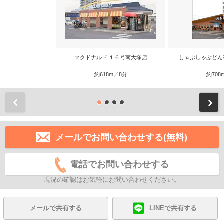
マクドナルド １６号南大塚店
しゃぶしゃぶどん
約618m／8分
約708
前
メールでお問い合わせする(無料)
電話でお問い合わせする
現況の確認はお気軽にお問い合わせください。
メールで共有する
LINEで共有する