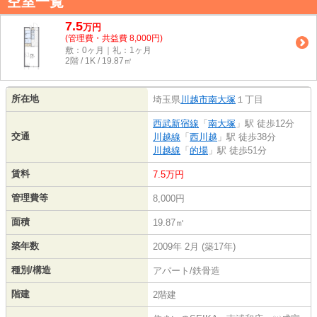
空室一覧
7.5
万
円
(管理費・共益費 8,000円)
敷：0ヶ月｜礼：1ヶ月
2階 / 1K / 19.87㎡
所在地
埼玉県
川越市
南大塚
１丁目
西武新宿線
「
南大塚
」駅 徒歩12分
交通
川越線
「
西川越
」駅 徒歩38分
川越線
「
的場
」駅 徒歩51分
賃料
7.5万円
管理費等
8,000円
面積
19.87㎡
築年数
2009年 2月 (築17年)
種別/構造
アパート/鉄骨造
階建
2階建