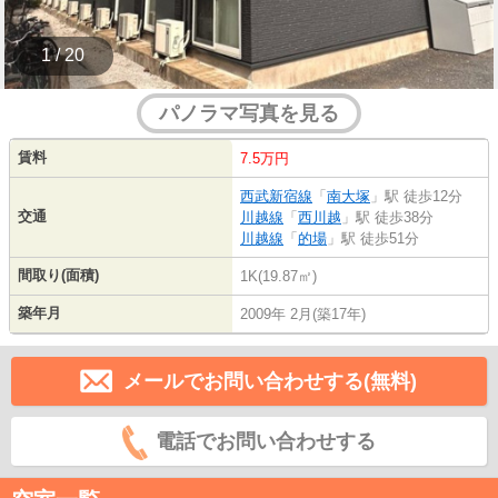
1 / 20
パノラマ写真を見る
賃料
7.5万円
西武新宿線
「
南大塚
」駅 徒歩12分
交通
川越線
「
西川越
」駅 徒歩38分
川越線
「
的場
」駅 徒歩51分
間取り(面積)
1K(19.87㎡)
築年月
2009年 2月(築17年)
メールでお問い合わせする(無料)
電話でお問い合わせする