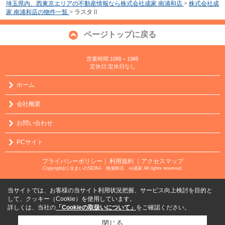
埼玉県内、西東京エリアの不動産情報なら株式会社成家 南浦和店
>
株式会社成
家 南浦和店の物件一覧
>
ラスタⅡ
ページトップに戻る
営業時間:10時～19時
定休日:定休日なし
ホーム
会社概要
お問い合わせ
PCサイト
プライバシーポリシー
利用規約
｜アクセスマップ
｜
Copyright(c) 住まいのSEIKA 南浦和店 ㈱成家 All rights reserved.
当サイトでは、お客様の当サイト利用状況把握、サービス向上検討を目的と
して、クッキー（Cookie）を使用しています。
詳しくは、当社の
「Cookieの取扱いについて」
をご確認ください。
閉じる