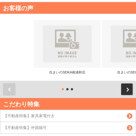
お客様の声
住まいのSEIKA南浦和店
住まいのSE
前
こだわり特集
【不動産特集】家具家電付き
【不動産特集】外国籍可