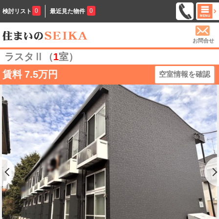
0
0
検討リスト
最近見た物件
お問合せ
ラスタⅡ（
1
室）
賃料
7.5万円
空室情報を確認