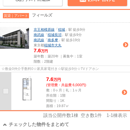
フィールズ
賃貸｜アパート
京王相模原線
「
稲城
」駅 徒歩9分
南武線
「
稲城長沼
」駅 徒歩9分
南武線
「
南多摩
」駅 徒歩19分
東京都
稲城市
大丸
7.6
万円
築年数：築20年 ｜募集中：
1室
階数：2階建
☆敷金0仲介手数料0☆家具家電付き☆駅徒歩9分☆TVドアホン
7.6
万
円
(管理費・共益費 6,000円)
敷：0ヶ月｜礼：1ヶ月
所在階：1階
間取り：1K
面積：19.87㎡
該当公開件数
1
棟 空き数
1
件
1-1
棟表示
チェックした物件をまとめて