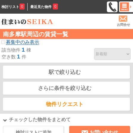
0
0
検討リスト
最近見た物件
お問合せ
南多摩駅周辺の賃貸一覧
募集中のみ表示
1
該当物件
棟
1
空き数
件
駅で絞り込む
さらに条件を絞り込む
物件リクエスト
チェックした物件をまとめて
検討リストに追加
お問い合わせ